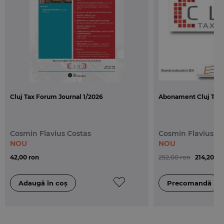
Dreptul afacerilor
Articolul
Consumatorul – intre prevederi
legislative si opinii doctrinare
, semnat de Asist.dr.
Mihaela Iliescu, propune analiza cadrului legal al
protectiei de care beneficiaza consumatorii.
Pentru conturarea notiunii de „consumator”,
autoarea face o trecere in revista a definitiilor
Cluj Tax Forum Journal 1/2026
Abonament Cluj Tax 
existente in legislatia romaneasca, cat si in cea a
Uniunii Europene. Necesitatea protectiei
consumatorilor impotriva abuzurilor
Cosmin Flavius Costas
Cosmin Flavius C
profesionistilor s-a concretizat intr-o noua ramura
NOU
NOU
de drept, si anume dreptul consumului, prin
42,00 ron
252,00 ron
214,20 ro
concentrarea si sistematizarea mijloacelor de
protectie, preventive si sanctionatorii, intr-o
legislatie specifica –
legislatia protectiei
consumatorilor
. In final, fara a nega importanta
existentei unei definitii consacrate legislativ a
conceptului de consumator, parcurgand opiniile