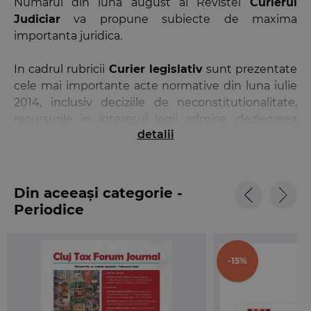
Numarul din luna august al Revistei
Curierul
Judiciar
va propune subiecte de maxima
importanta juridica.
In cadrul rubricii
Curier legislativ
sunt prezentate
cele mai importante acte normative din luna iulie
2014, inclusiv deciziile de neconstitutionalitate,
recursurile in interesul legii admise, dezlegarea
detalii
unor chestiuni de drept in materie penala si
deciziile CEDO publicate in Monitorul Oficial al
Romaniei.
Din aceeași categorie -
Rubricile de
Actualitate europeana
si
Actualitate
Periodice
internationala
corespunzatoare lunilor iunie-iulie
2014, realizate de dna Daniela Ivan, respectiv de dl
Bogdan Aurescu, aduc in prim plan principalele
-15%
activitati de la nivelul institutiilor Uniunii Europene,
dar si evenimentele de interes international.