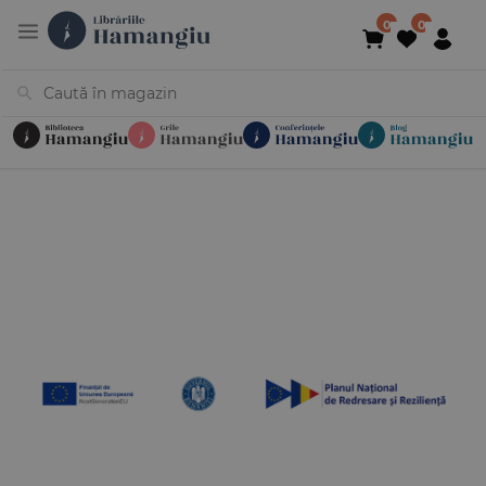
Cărți
Noutăți
În curs de apariție
Reduceri
Evenimente
Librării
Contact
Newsletter
031 425 4