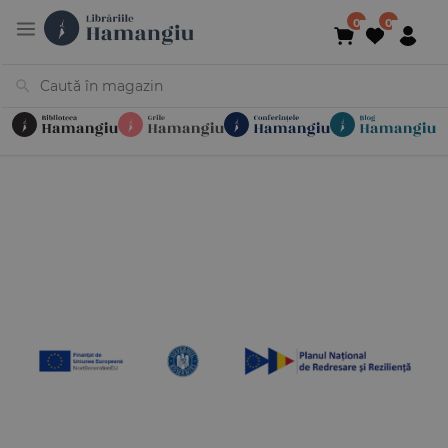
Cărți
Noutăți
În curs de apariție
Reduceri
Evenimente
Librării
Contact
Newsletter
031 425 4