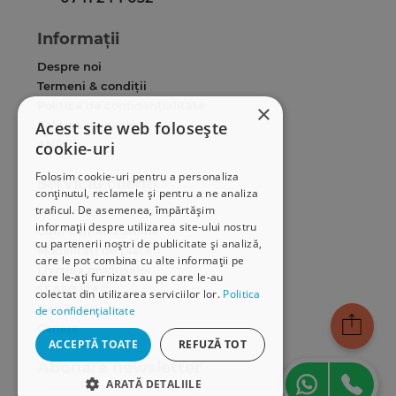
Informații
Despre noi
Termeni & condiții
Politica de confidențialitate
×
Acest site web folosește
Politica de cookies
ANPC
cookie-uri
Folosim cookie-uri pentru a personaliza
Serviciu clienți
conținutul, reclamele și pentru a ne analiza
traficul. De asemenea, împărtășim
Comunitatea Hamangiu
informații despre utilizarea site-ului nostru
Cum comand online
cu partenerii noștri de publicitate și analiză,
Modalități de plată
care le pot combina cu alte informații pe
Livrarea produselor
care le-ați furnizat sau pe care le-au
SEAP/SICAP
colectat din utilizarea serviciilor lor.
Politica
Hartă site
de confidențialitate
Cariere
ACCEPTĂ TOATE
REFUZĂ TOT
Abonare newsletter
ARATĂ DETALIILE