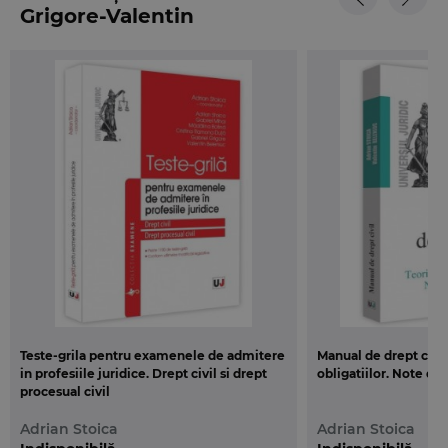
imbratisate, cat si corelarea acestora cu hotararile
Grigore-Valentin
judecatoresti pronuntate in aceasta materie in
Beleniuc
ultimul veac.
Autorul isi exprima speranta sincera ca o buna
parte din propunerile cuprinse in acest studiu se
vor regasi si in jurisprudenta unitara ce urmeaza sa
se cristalizeze cu privire la acest contract sub
imperiul noului Cod civil. Nu in ultimul rand,
utilitatea lucrarii este adresata in egala masura
practicienilor, teoreticienilor, studentilor si
persoanelor pasionate de drept in general.
Teste-grila pentru examenele de admitere
Manual de drept civil
in profesiile juridice. Drept civil si drept
obligatiilor. Note de 
procesual civil
Adrian Stoica
Adrian Stoica