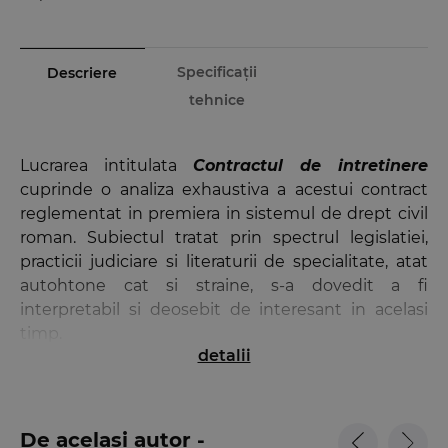
Specificații
Descriere
tehnice
Lucrarea intitulata
Contractul de intretinere
cuprinde o analiza exhaustiva a acestui contract
reglementat in premiera in sistemul de drept civil
roman. Subiectul tratat prin spectrul legislatiei,
practicii judiciare si literaturii de specialitate, atat
autohtone cat si straine, s-a dovedit a fi
interpretabil si deosebit de interesant in acelasi
timp.
detalii
Demersul stiintific al autorului a avut in vedere
atat necesitatea unor explicatii teoretice prin
prisma justificarii temeinic argumentate a solutiilor
De același autor -