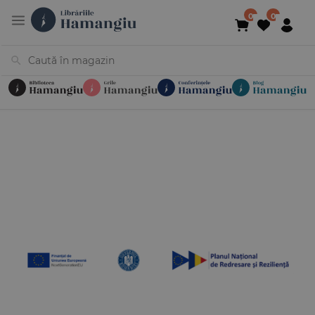
Cărți
Noutăți
În curs de apariție
Reduceri
Evenimente
Librării
Contact
Newsletter
031 425 4