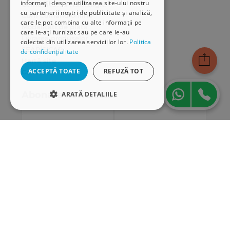
informații despre utilizarea site-ului nostru
Comunitatea Hamangiu
cu partenerii noștri de publicitate și analiză,
Cum comand online
care le pot combina cu alte informații pe
Modalități de plată
care le-ați furnizat sau pe care le-au
Livrarea produselor
colectat din utilizarea serviciilor lor.
Politica
SEAP/SICAP
de confidențialitate
Hartă site
ACCEPTĂ TOATE
REFUZĂ TOT
Cariere
Abonare newsletter
ARATĂ DETALIILE
STRICT NECESARE
DE PERFORMANȚĂ
DE TARGETARE
DE FUNCŢIONALITATE
Strict necesare
De performanță