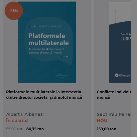
-15%
Platformele multilaterale la intersecția
Conflicte individuale
dintre dreptul societar și dreptul muncii
muncii
Albert I. Albanezi
Septimiu Panaint
În curând
NOU
95,00 ron
80,75 ron
159,00 ron