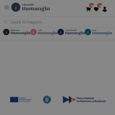
Cărți
Noutăți
În curs de apariție
Reduceri
Evenimente
Librării
Contact
Newsletter
031 425 4