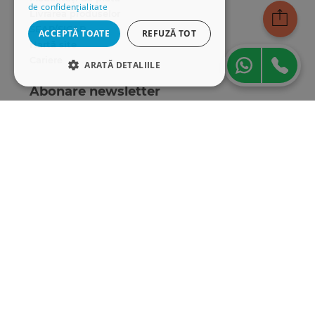
de confidențialitate
Livrarea produselor
SEAP/SICAP
ACCEPTĂ TOATE
REFUZĂ TOT
Hartă site
Cariere
ARATĂ DETALIILE
Abonare newsletter
STRICT NECESARE
DE PERFORMANȚĂ
DE TARGETARE
DE FUNCŢIONALITATE
Strict necesare
De performanță
De targetare
De funcţionalitate
Cookie-urile strict necesare permit
funcționalitatea principală a site-ului web,
cum ar fi autentificarea utilizatorului și
gestionarea contului. Site-ul web nu poate fi