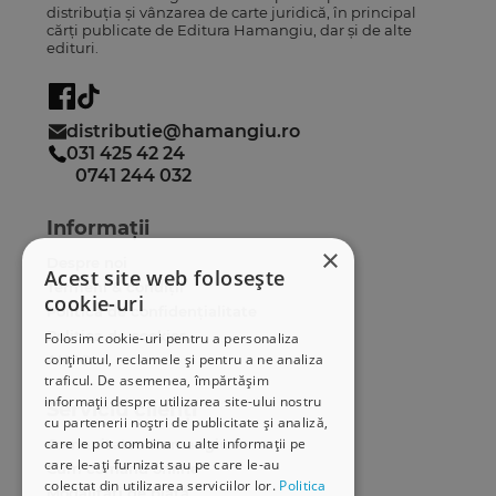
distribuția și vânzarea de carte juridică, în principal
cărți publicate de Editura Hamangiu, dar și de alte
edituri.
distributie@hamangiu.ro
031 425 42 24
0741 244 032
Informații
×
Despre noi
Acest site web folosește
Termeni & condiții
cookie-uri
Politica de confidențialitate
Politica de cookies
Folosim cookie-uri pentru a personaliza
conținutul, reclamele și pentru a ne analiza
ANPC
traficul. De asemenea, împărtășim
informații despre utilizarea site-ului nostru
Serviciu clienți
cu partenerii noștri de publicitate și analiză,
care le pot combina cu alte informații pe
Comunitatea Hamangiu
care le-ați furnizat sau pe care le-au
Cum comand online
colectat din utilizarea serviciilor lor.
Politica
Modalități de plată