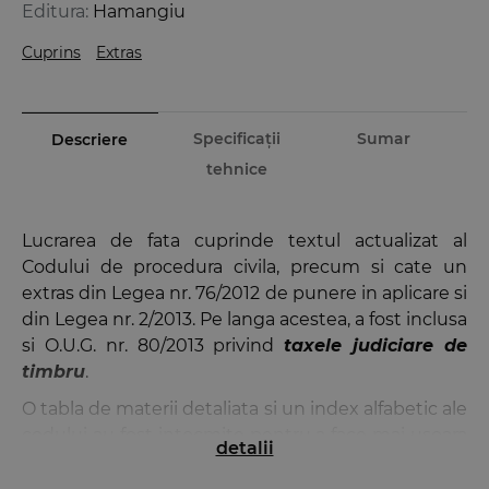
Editura:
Hamangiu
Cuprins
Extras
Specificații
Sumar
Descriere
tehnice
Lucrarea de fata cuprinde textul actualizat al
Codului de procedura civila, precum si cate un
extras din Legea nr. 76/2012 de punere in aplicare si
din Legea nr. 2/2013. Pe langa acestea, a fost inclusa
si O.U.G. nr. 80/2013 privind
taxele judiciare de
timbru
.
O tabla de materii detaliata si un index alfabetic ale
codului au fost intocmite pentru a face mai usoara
detalii
cautarea institutiilor/cuvintelor-cheie.
In
Codul de procedura civila si taxele de timbru
,