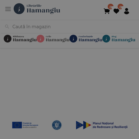
Cărți
Noutăți
În curs de apariție
Reduceri
Evenimente
Librării
Contact
Newsletter
031 425 4