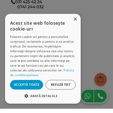
031 425 42 24
0741 244 032
×
Informații
Acest site web folosește
Despre noi
cookie-uri
Termeni & condiții
Folosim cookie-uri pentru a personaliza
Politica de confidențialitate
conținutul, reclamele și pentru a ne analiza
Politica de cookies
traficul. De asemenea, împărtășim
ANPC
informații despre utilizarea site-ului nostru
cu partenerii noștri de publicitate și analiză,
Serviciu clienți
care le pot combina cu alte informații pe
care le-ați furnizat sau pe care le-au
Comunitatea Hamangiu
colectat din utilizarea serviciilor lor.
Politica
Cum comand online
de confidențialitate
Modalități de plată
ACCEPTĂ TOATE
REFUZĂ TOT
Livrarea produselor
SEAP/SICAP
Hartă site
ARATĂ DETALIILE
Cariere
STRICT NECESARE
Abonare newsletter