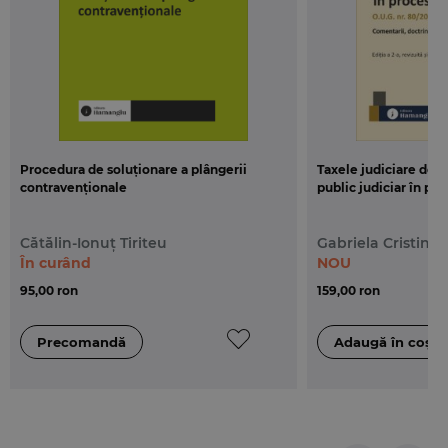
Procedura de soluționare a plângerii
Taxele judiciare de t
contravenționale
public judiciar în proc
Cătălin-Ionuț Tiriteu
Gabriela Cristina 
În curând
NOU
95,00 ron
159,00 ron