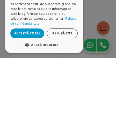
cu partenerii noștri de publicitate și analiză,
Cum comand online
care le pot combina cu alte informații pe
Modalități de plată
care le-ați furnizat sau pe care le-au
Livrarea produselor
colectat din utilizarea serviciilor lor.
Politica
SEAP/SICAP
de confidențialitate
Hartă site
ACCEPTĂ TOATE
REFUZĂ TOT
Cariere
Abonare newsletter
ARATĂ DETALIILE
STRICT NECESARE
DE PERFORMANȚĂ
DE TARGETARE
DE FUNCŢIONALITATE
Strict necesare
De performanță
De targetare
De funcţionalitate