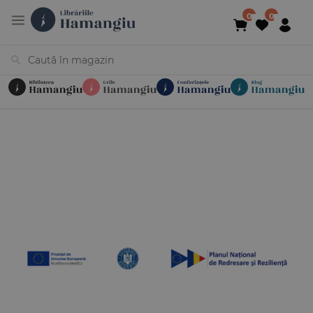
Cărți
Noutăți
În curs de apariție
Reduceri
Evenimente
Librării
Contact
Newsletter
031 425 4