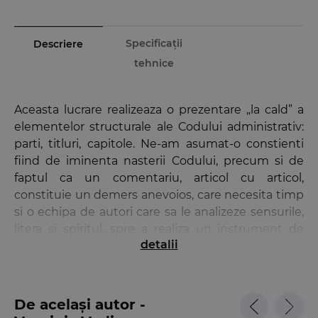
Specificații
Descriere
tehnice
Aceasta lucrare realizeaza o prezentare „la cald” a
elementelor structurale ale Codului administrativ:
parti, titluri, capitole. Ne-am asumat-o constienti
fiind de iminenta nasterii Codului, precum si de
faptul ca un comentariu, articol cu articol,
constituie un demers anevoios, care necesita timp
si o echipa de autori care sa le analizeze sensurile,
litera si spiritul, spre a realiza un instrument de
detalii
lucru cel putin la fel de necesar precum Codul
insusi, actiune pe care, impreuna cu alti colegi,
coordonatori si autori, o vom demara in toamna
acestui an, prin grija si sprijinul Editurii Universul
De același autor -
Juridic. Nutrim nadejdea ca aceste lucrari vor