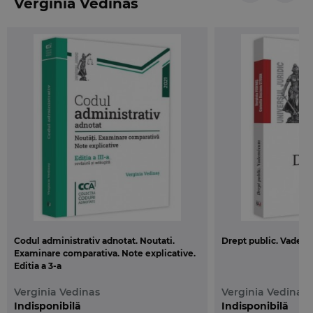
Verginia Vedinas
„deschide portile” unei interpretari si aplicari
responsabile a Codului administrativ, care sa
slujeasca regulile si principiile pe care le
promoveaza, intre care se regasesc, intr-o fericita
incununare, cele ale legalitatii, egalitatii si
satisfacerii interesului public inaintea celui
individual sau de grup.
Prof. univ. dr. VERGINIA VEDINAS
Presedintele Institutului de Stiinte Administrative
„Paul Negulescu”
Codul administrativ adnotat. Noutati.
Drept public. Vade
Examinare comparativa. Note explicative.
Editia a 3-a
Verginia Vedinas
Verginia Vedinas
Indisponibilă
Indisponibilă