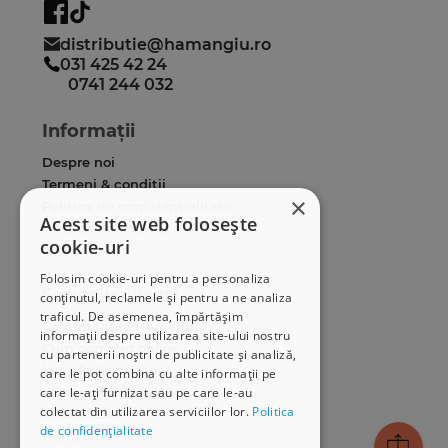
distributie@hamangiu.ro
031 425 42 24
0741 244 032
Informații
Despre noi
Termeni & condiții
×
Politica de confidențialitate
Acest site web folosește
Politica de cookies
cookie-uri
ANPC
Folosim cookie-uri pentru a personaliza
Serviciu clienți
conținutul, reclamele și pentru a ne analiza
traficul. De asemenea, împărtășim
Comunitatea Hamangiu
informații despre utilizarea site-ului nostru
Cum comand online
cu partenerii noștri de publicitate și analiză,
Modalități de plată
care le pot combina cu alte informații pe
care le-ați furnizat sau pe care le-au
Livrarea produselor
colectat din utilizarea serviciilor lor.
Politica
SEAP/SICAP
de confidențialitate
Hartă site