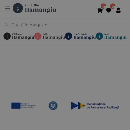
Cărți
Noutăți
În curs de apariție
Reduceri
Evenimente
Librării
Contact
Newsletter
031 425 4