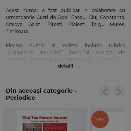
Acest numar a fost publicat in colaborare cu
urmatoarele Curti de Apel: Bacau, Cluj, Constanta,
Craiova, Galati, Pitesti, Ploiesti, Targu Mures,
Timisoara.
Fiecare numar al revistei include rubrica
„Organizare Judiciara” (material realizat de
Asociatia „Forumul Judecatorilor din Romania” –
detalii
www.forumuljudecatorilor.ro).
Pe langa Cuprins, revista
Buletinul Curtilor de
Apel
pune la dispozitia cititorilor urmatoarele
Din aceeași categorie -
instrumente de cautare:
Periodice
- Index alfabetic – cu trimitere la numerele
marginale ale deciziilor;
-15%
- Lista deciziilor pe sectii – cu trimitere la numarul