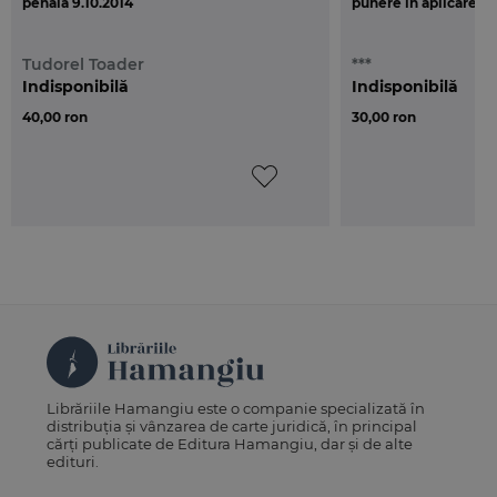
penala 9.10.2014
punere in aplicare 20
Tudorel Toader
***
Indisponibilă
Indisponibilă
40,00 ron
30,00 ron
Librăriile Hamangiu este o companie specializată în
distribuția și vânzarea de carte juridică, în principal
cărți publicate de Editura Hamangiu, dar și de alte
edituri.