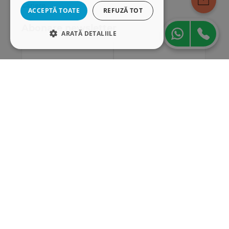
Cariere
ACCEPTĂ TOATE
REFUZĂ TOT
Abonare newsletter
ARATĂ DETALIILE
STRICT NECESARE
DE PERFORMANȚĂ
DE TARGETARE
DE FUNCŢIONALITATE
Strict necesare
De performanță
De targetare
De funcţionalitate
Cookie-urile strict necesare permit
funcționalitatea principală a site-ului web,
cum ar fi autentificarea utilizatorului și
gestionarea contului. Site-ul web nu poate fi
utilizat corect fără cookie-uri strict necesare.