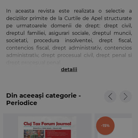
In aceasta revista este realizata o selectie a
deciziilor primite de la Curtile de Apel structurate
pe urmatoarele domenii de drept: drept civil,
dreptul familiei, asigurari sociale, dreptul muncii,
societati, procedura insolventei, drept fiscal,
contencios fiscal, drept administrativ, contencios
administrativ, drept procesual civil, drept penal si
drept procesual penal.
detalii
Acest numar a fost publicat in colaborare cu
urmatoarele Curti de Apel: Bacau, Cluj, Constanta,
Galati, Ploiesti, Targu Mures, Timisoara.
Din aceeași categorie -
Periodice
Fiecare numar al revistei include rubrica
„Organizare Judiciara” (material realizat de
Asociatia „Forumul Judecatorilor din Romania” –
-15%
www.forumuljudecatorilor.ro).