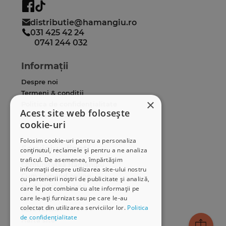
distributie@hamangiu.ro
031 425 42 24
0741 244 032
Informații
Despre noi
Termeni & condiții
×
Politica de confidențialitate
Acest site web folosește
Politica de cookies
cookie-uri
ANPC
Folosim cookie-uri pentru a personaliza
Serviciu clienți
conținutul, reclamele și pentru a ne analiza
traficul. De asemenea, împărtășim
Comunitatea Hamangiu
informații despre utilizarea site-ului nostru
Cum comand online
cu partenerii noștri de publicitate și analiză,
Modalități de plată
care le pot combina cu alte informații pe
care le-ați furnizat sau pe care le-au
Livrarea produselor
colectat din utilizarea serviciilor lor.
Politica
SEAP/SICAP
de confidențialitate
Hartă site