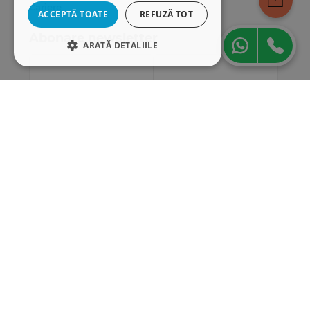
Cariere
ACCEPTĂ TOATE
REFUZĂ TOT
Abonare newsletter
ARATĂ DETALIILE
STRICT NECESARE
DE PERFORMANȚĂ
DE TARGETARE
DE FUNCŢIONALITATE
Strict necesare
De performanță
De targetare
De funcţionalitate
Cookie-urile strict necesare permit
funcționalitatea principală a site-ului web,
cum ar fi autentificarea utilizatorului și
gestionarea contului. Site-ul web nu poate fi
utilizat corect fără cookie-uri strict necesare.