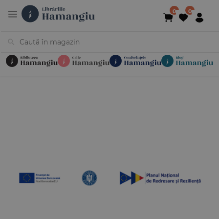
Cărți
Noutăți
În curs de apariție
Reduceri
Evenimente
Librării
Contact
Newsletter
031 425 4