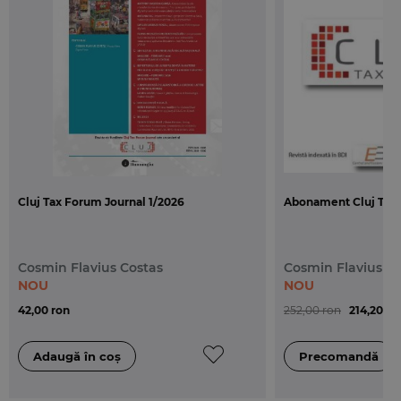
Pe langa Cuprins, revista Buletinul Curtilor de Apel
pune la dispozitia cititorilor urmatoarele
instrumente de cautare:
- Index alfabetic – cu trimitere la numerele
marginale ale deciziilor;
- Lista deciziilor pe sectii – cu trimitere la numarul
de pagina.
Cluj Tax Forum Journal 1/2026
Abonament Cluj Tax 
Cosmin Flavius Costas
Cosmin Flavius C
NOU
NOU
42,00 ron
252,00 ron
214,20 ro