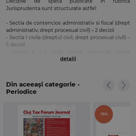
Deciziile de speta publicate in rubrica
Jurisprudenta sunt structurate astfel:
- Sectia de contencios administrativ si fiscal (drept
administrativ, drept procesual civil) – 2 decizii
- Sectia I civila (dreptul civil, drept procesual civil) –
5 decizii
- Sectia a II-a civila (drept comercial, drept
detalii
procesual civil) – 4 decizii
- Sectia penala (drept penal, drept procesual penal)
– 4 decizii
Din aceeași categorie -
Revista
Buletinul Casatiei
pune la dispozitia
Periodice
cititorilor mai multe instrumente de cautare:
- cuprins – in limbile romana, engleza si franceza;
-15%
- index alfabetic – cu trimitere la numarul de
ordine al deciziilor;