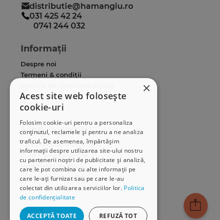
distributie@hamangiu.ro
031 425 42 24
0741 244 032
Informații
Despre noi
Termeni & condiții
×
Politica de confidențialitate
Acest site web folosește
Politica de cookies
cookie-uri
ANPC
Folosim cookie-uri pentru a personaliza
Serviciu clienți
conținutul, reclamele și pentru a ne analiza
traficul. De asemenea, împărtășim
Comunitatea Hamangiu
informații despre utilizarea site-ului nostru
Cum comand online
cu partenerii noștri de publicitate și analiză,
Modalități de plată
care le pot combina cu alte informații pe
Livrarea produselor
care le-ați furnizat sau pe care le-au
colectat din utilizarea serviciilor lor.
Politica
SEAP/SICAP
de confidențialitate
Hartă site
Cariere
ACCEPTĂ TOATE
REFUZĂ TOT