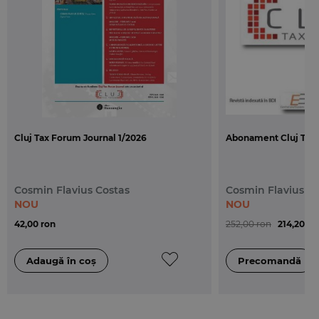
- lista cronologica a deciziilor – cu trimitere la
numarul de pagina.
Cluj Tax Forum Journal 1/2026
Abonament Cluj Tax 
Cosmin Flavius Costas
Cosmin Flavius C
NOU
NOU
42,00 ron
252,00 ron
214,20 ro