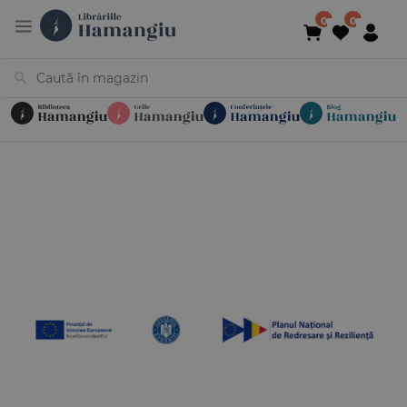
Cărți
Noutăți
În curs de apariție
Reduceri
Evenimente
Librării
Contact
Newsletter
031 425 4