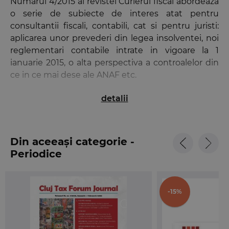
Numarul 4/2015 al revistei Curierul fiscal abordeaza
o serie de subiecte de interes atat pentru
consultantii fiscali, contabili, cat si pentru juristi:
aplicarea unor prevederi din legea insolventei, noi
reglementari contabile intrate in vigoare la 1
ianuarie 2015, o alta perspectiva a controalelor din
ce in ce mai dese ale ANAF etc.
detalii
•
Infocurier
- Legislatie nationala si europeana fiscal-contabila
publicata in Monitorul Oficial al Romaniei in
perioada 15 mairtie – 19 aprilie 2015
Din aceeași categorie -
- Agenda obligatiilor fiscale pentru mai 2015
Periodice
•
Impozite indirecte
- Articolul semnat de Gheorghe Furdui (Inspector
-15%
superior, AJFP Sibiu, Compartimentul de
insolventa si lichidari) analizeaza justarea bazei
impozabile si a TVA colectata in cazul creantelor