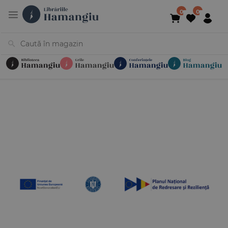
Cărți
Noutăți
În curs de apariție
Reduceri
Evenimente
Librării
Contact
Newsletter
031 425 4