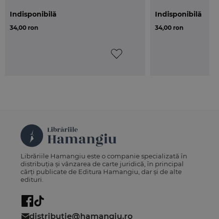
- Jurisprudenta fiscala nationala: Emanuel Albu
(judecator dr., Inalta Curte de Casatie si Justitie)
Indisponibilă
Indisponibilă
prezinta doua hotarari ale ICCJ privind, pe de-o
34,00 ron
34,00 ron
parte, exceptia de nelegalitate si interventia
accesorie a ministerului care a elaborat normele
metodo logice vizate de exceptia de nelegalitate si
, pe de alta parte, colectarea creantelor fiscale si
instiintarea privind stingerea creantelor fiscale.
Librăriile Hamangiu este o companie specializată în
distribuția și vânzarea de carte juridică, în principal
cărți publicate de Editura Hamangiu, dar și de alte
edituri.
distributie@hamangiu.ro