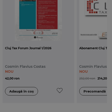
defavorizate printr-un plan de reorganizare
confirmat printr-o hotarare judecatoreasca
definitiva si irevocabila, dupa caz.
•
Dreptul afacerilor
- Ciprian Paun (Conf.univ.dr., avocat Baroul Cluj)
face, din perspectiva jurisprudentei CJUE, o analiza
a inactivilor fiscali in reglementarea normativa
Cluj Tax Forum Journal 1/2026
Abonament Cluj Tax 
pana in august 2010.
- Emanuela Matei (Of Counsel Mircea & Asociatii)
analizeaza limitele impuse de dreptul concurentei
Cosmin Flavius Costas
Cosmin Flavius C
in materie de scutiri fiscale adoptate in scopul
NOU
NOU
promovarii investitiilor.
42,00 ron
252,00 ron
214,20 ro
- Articolul semnat de Carmen Medar si Mihaela
Stefan (Avocat, Senior Manager/Avocat, Senior
Consultant, PwC Romaniai) prezinta principalele
opinii existente cu privre la posibilitatea revocarii
deciziei de concediere.