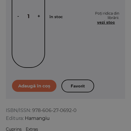
Poți ridica din
-
+
în stoc
librării.
vezi stoc
Favorit
ISBN/ISSN:
978-606-27-0692-0
Editura:
Hamangiu
Cuprins
Extras