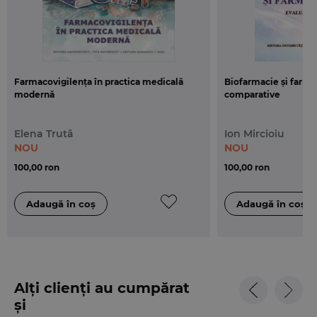
Farmacovigilența în practica medicală
Biofarmacie și farma
modernă
comparative
Elena Trută
Ion Mircioiu
NOU
NOU
100,00 ron
100,00 ron
Alți clienți au cumpărat
și