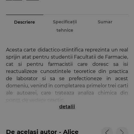
Specificații
Sumar
Descriere
tehnice
Acesta carte didactico-stiintifica reprezinta un real
sprijin atat pentru studentii Facultatii de Farmacie,
cat si pentru farmacistii care doresc sa isi
reactualizeze cunostintele teoretice din practica
de laborator si sa se prefectioneze in acest
domeniu, venind in completarea primelor trei carti
ale autoarei, care trateaza analiza chimica din
punct de vedere practic.
detalii
In aceasta lucrare autoarea a prezentat informatiile
intr-o maniera logica si usor de urmarit si insusit, in
stransa legatura indeosebi cu prevederile
De același autor - Alice
Farmacopeei Statelor Unite. Autoarea a structurat