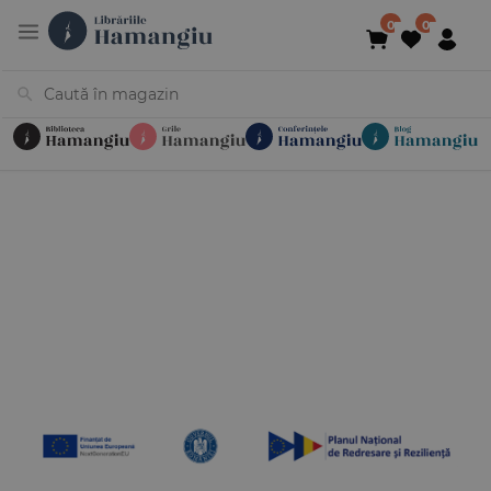
Cărți
Noutăți
În curs de apariție
Reduceri
Evenimente
Librării
Contact
Newsletter
031 425 4