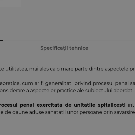
Specificații tehnice
e utilitatea, mai ales ca o mare parte dintre aspectele pre
eoretice, cum ar fi generalitati privind procesul penal sa
onsiderare a aspectelor practice ale subiectului abordat.
rocesul penal exercitata de unitatile spitalicesti
int
uite de daune aduse sanatatii unor persoane prin savarsir