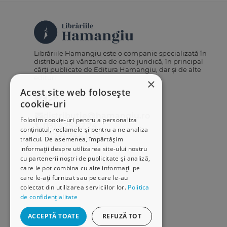
Librăriile Hamangiu este o companie specializată în
distribuția și vânzarea de carte juridică, în principal
cărți publicate de Editura Hamangiu, dar și de alte
edituri.
×
Acest site web folosește
cookie-uri
distributie@hamangiu.ro
Folosim cookie-uri pentru a personaliza
031 425 42 24
conținutul, reclamele și pentru a ne analiza
0741 244 032
traficul. De asemenea, împărtășim
informații despre utilizarea site-ului nostru
cu partenerii noștri de publicitate și analiză,
care le pot combina cu alte informații pe
care le-ați furnizat sau pe care le-au
colectat din utilizarea serviciilor lor.
Politica
de confidențialitate
ACCEPTĂ TOATE
REFUZĂ TOT