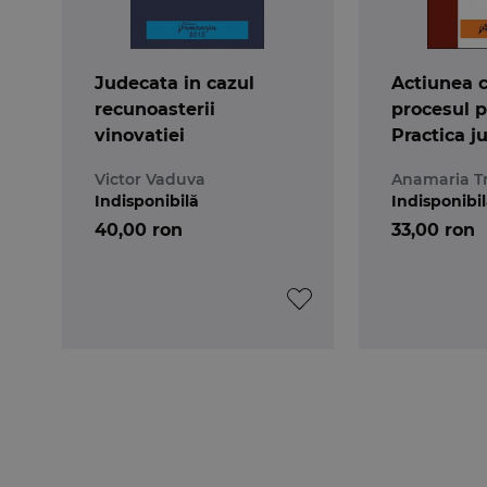
Judecata in cazul
Actiunea c
recunoasterii
procesul p
vinovatiei
Practica j
Victor Vaduva
Anamaria T
Indisponibilă
Indisponibi
40,00 ron
33,00 ron