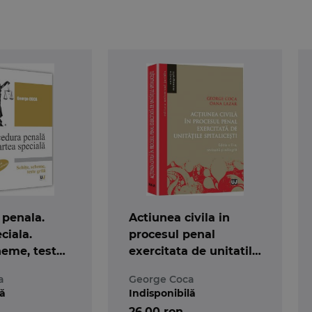
 penala.
Actiunea civila in
ciala.
procesul penal
heme, teste
exercitata de unitatile
spitalicesti. Editia a 2-
a
George Coca
a
lă
Indisponibilă
26,00 ron