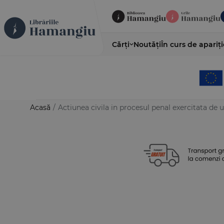
Cărți
Noutăți
În curs de apariți
Acasă
/
Actiunea civila in procesul penal exercitata de un