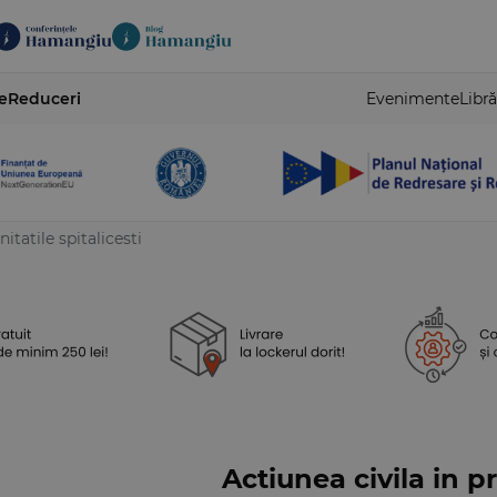
e
Reduceri
Evenimente
Libră
itatile spitalicesti
Actiunea civila in p