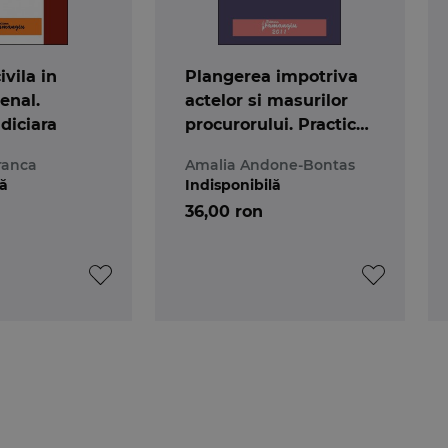
ivila in
Plangerea impotriva
enal.
actelor si masurilor
udiciara
procurorului. Practica
judiciara. Editia a 3-a
ranca
Amalia Andone-Bontas
lă
Indisponibilă
36,00 ron