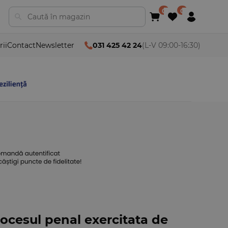
rii
Contact
Newsletter
031 425 42 24
(L-V 09:00-16:30)
rocesul penal exercitata de