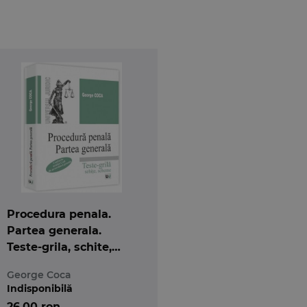
Procedura penala.
Partea generala.
Teste-grila, schite,
scheme
George Coca
Indisponibilă
26,00 ron