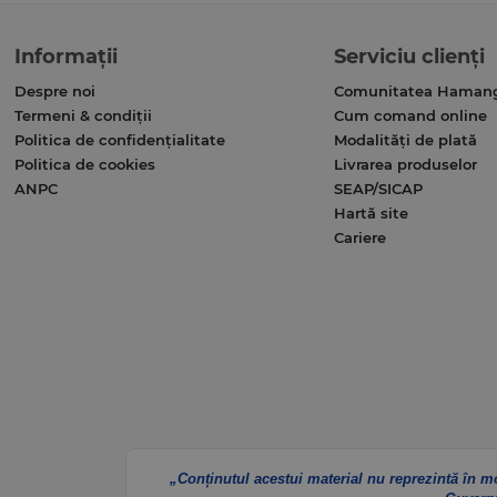
Informații
Serviciu clienți
Despre noi
Comunitatea Haman
Termeni & condiții
Cum comand online
Politica de confidențialitate
Modalități de plată
Politica de cookies
Livrarea produselor
ANPC
SEAP/SICAP
Hartă site
Cariere
„Conținutul acestui material nu reprezintă în m