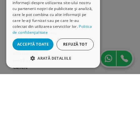
ANPC
informații despre utilizarea site-ului nostru
cu partenerii noștri de publicitate și analiză,
care le pot combina cu alte informații pe
Serviciu clienți
care le-ați furnizat sau pe care le-au
Comunitatea Hamangiu
colectat din utilizarea serviciilor lor.
Politica
de confidențialitate
Cum comand online
Modalități de plată
ACCEPTĂ TOATE
REFUZĂ TOT
Livrarea produselor
SEAP/SICAP
ARATĂ DETALIILE
Hartă site
Cariere
STRICT NECESARE
Abonare newsletter
DE PERFORMANȚĂ
DE TARGETARE
DE FUNCŢIONALITATE
Strict necesare
De performanță