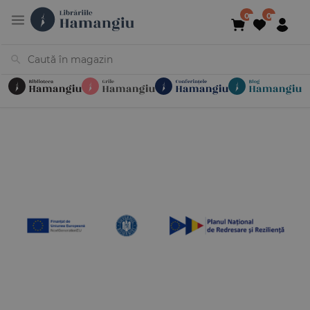
Cărți
Noutăți
În curs de apariție
Reduceri
Evenimente
Librării
Contact
Newsletter
031 425 4