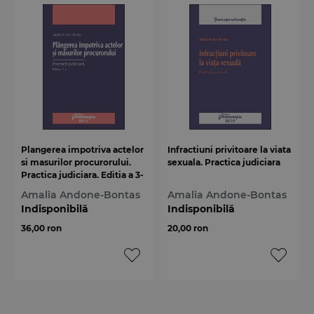
Plangerea impotriva actelor
Infractiuni privitoare la viata
si masurilor procurorului.
sexuala. Practica judiciara
Practica judiciara. Editia a 3-
a
Amalia Andone-Bontas
Amalia Andone-Bontas
Indisponibilă
Indisponibilă
36,00 ron
20,00 ron