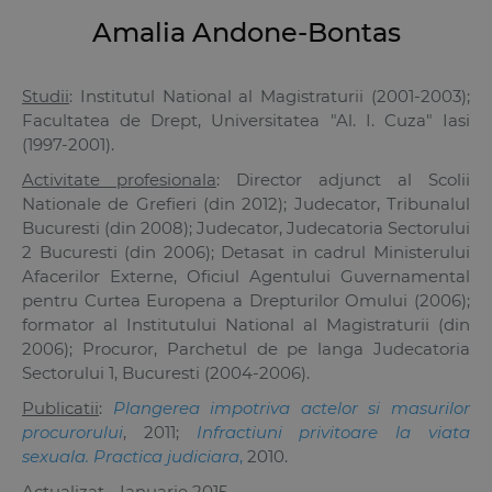
Amalia Andone-Bontas
Studii
: Institutul National al Magistraturii (2001-2003);
Facultatea de Drept, Universitatea "Al. I. Cuza" Iasi
(1997-2001).
Activitate profesionala
: Director adjunct al Scolii
Nationale de Grefieri (din 2012); Judecator, Tribunalul
Bucuresti (din 2008); Judecator, Judecatoria Sectorului
2 Bucuresti (din 2006); Detasat in cadrul Ministerului
Afacerilor Externe, Oficiul Agentului Guvernamental
pentru Curtea Europena a Drepturilor Omului (2006);
formator al Institutului National al Magistraturii (din
2006); Procuror, Parchetul de pe langa Judecatoria
Sectorului 1, Bucuresti (2004-2006).
Publicatii
:
Plangerea impotriva actelor si masurilor
procurorului
, 2011;
Infractiuni privitoare la viata
sexuala. Practica judiciara
,
2010.
Actualizat - Ianuarie 2015