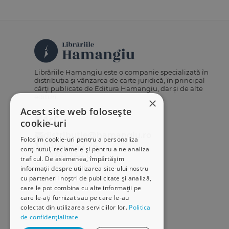
Librăriile Hamangiu este o companie specializată în
distribuția și vânzarea de carte juridică, în principal
cărți publicate de Editura Hamangiu, dar și de alte
edituri.
×
Acest site web folosește
cookie-uri
distributie@hamangiu.ro
Folosim cookie-uri pentru a personaliza
031 425 42 24
conținutul, reclamele și pentru a ne analiza
0741 244 032
traficul. De asemenea, împărtășim
informații despre utilizarea site-ului nostru
cu partenerii noștri de publicitate și analiză,
care le pot combina cu alte informații pe
care le-ați furnizat sau pe care le-au
colectat din utilizarea serviciilor lor.
Politica
de confidențialitate