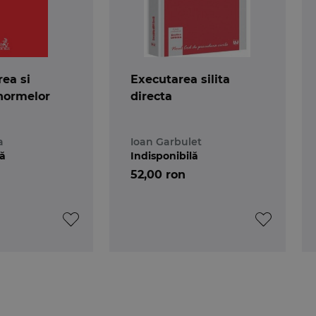
rea si
Executarea silita
normelor
directa
a
Ioan Garbulet
lă
Indisponibilă
52,00 ron