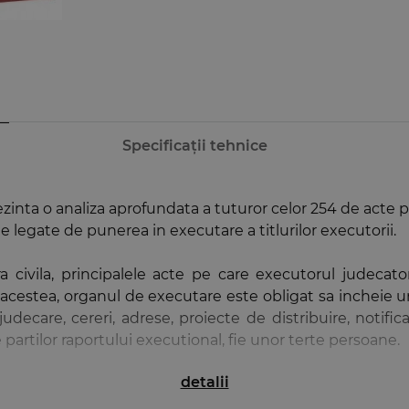
Specificații tehnice
zinta o analiza aprofundata a tuturor celor 254 de acte 
sale legate de punerea in executare a titlurilor executorii.
 civila, principalele acte pe care executorul judecat
 de acestea, organul de executare este obligat sa incheie 
decare, cereri, adrese, proiecte de distribuire, notificari,
ie partilor raportului executional, fie unor terte persoane.
detalii
n materia executarii silite, manifestate si in cadrul acte
punerilor de lege ferenda in aceasta materie, formulandu-s