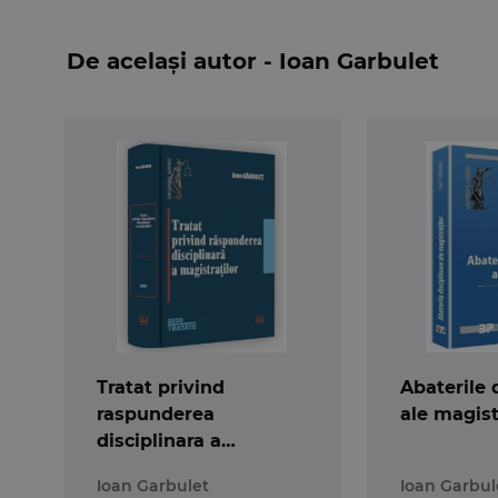
ar fi adoptate, procedurile executionale ar d
(eliminarea etapei prealabile, care obliga exec
De același autor - Ioan Garbulet
executarii silite; constatarea perimarii de catre
emiterea unei incheieri separate; efectuarea prin
privind inscrierea provizorie a dreptului de propr
Pentru a veni in sprijinul organelor de executar
se astfel lucrarii si un caracter tehnico-aplicativ.
Tratat privind
Abaterile 
raspunderea
ale magist
disciplinara a
magistratilor
Ioan Garbulet
Ioan Garbul