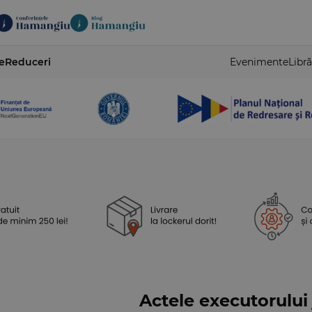
e
Reduceri
Evenimente
Libră
Actele executorului