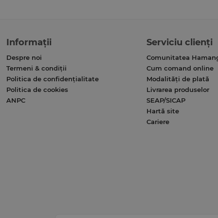
Informații
Serviciu clienți
Despre noi
Comunitatea Haman
Termeni & condiții
Cum comand online
Politica de confidențialitate
Modalități de plată
Politica de cookies
Livrarea produselor
ANPC
SEAP/SICAP
Hartă site
Cariere