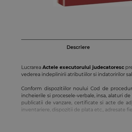
Descriere
Lucrarea
Actele executorului judecatoresc
pre
vederea indeplinirii atributiilor si indatoririlor 
Conform dispozitiilor noului Cod de procedura
incheierile si procesele-verbale, insa, alaturi
publicatii de vanzare, certificate si acte de adju
inventariere, dispozitii de plata etc., adresate f
Avand in vedere inconsecventele legiuitorului i
dintre capitolele lucrarii a fost consacrat pro