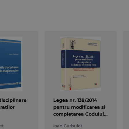
eveni mult mai rapide si mai eficace si s-ar elimina 
utorul judecatoresc sa emita o incheiere de deschidere a 
 executorul judecatoresc; realizarea evaluarii imobilului 
 aceeasi incheiere a stabilirii pretului imobilului si pun
ietate in cartea funciara etc.).
e, au fost realizate modele practice orientative pentru t
disciplinare
Legea nr. 138/2014
ratilor
pentru modificarea si
completarea Codului
de procedura civila
et
Ioan Garbulet