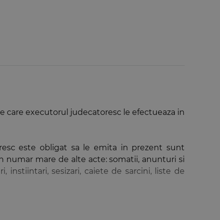
pe care executorul judecatoresc le efectueaza in
oresc este obligat sa le emita in prezent sunt
un numar mare de alte acte: somatii, anunturi si
 instiintari, sesizari, caiete de sarcini, liste de
lor emise de catre executorul judecatoresc, unul
e in acest sens 25 de propuneri, prin care, daca