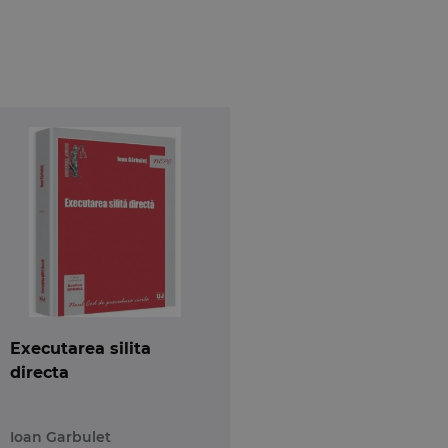
partial formalismul excesiv in aceasta materie
dosarului de executare; eliminarea incuviintarii
prin procesul-verbal de situatie, nefiind necesara
erii acestuia in vanzare; eliminarea dispozitiilor
oate
actele executorului judecatoresc
, dandu-
Executarea silita
directa
Ioan Garbulet