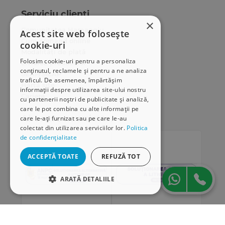
Serviciu clienți
×
Comunitatea Hamangiu
Acest site web folosește
Cum comand online
cookie-uri
Modalități de plată
Folosim cookie-uri pentru a personaliza
Livrarea produselor
conținutul, reclamele și pentru a ne analiza
SEAP/SICAP
traficul. De asemenea, împărtășim
Hartă site
informații despre utilizarea site-ului nostru
Cariere
cu partenerii noștri de publicitate și analiză,
care le pot combina cu alte informații pe
Abonare newsletter
care le-ați furnizat sau pe care le-au
colectat din utilizarea serviciilor lor.
Politica
de confidențialitate
ACCEPTĂ TOATE
REFUZĂ TOT
ARATĂ DETALIILE
STRICT NECESARE
DE PERFORMANȚĂ