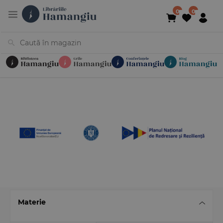
Cărți
Noutăți
În curs de apariție
Reduceri
Evenimente
Librării
Contact
Newsletter
031 425 4
Materie