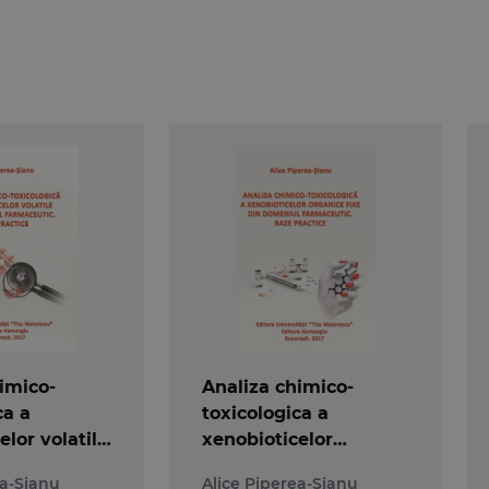
imico-
Analiza chimico-
ca a
toxicologica a
elor volatile
xenobioticelor
iul
organice fixe
ea-Sianu
Alice Piperea-Sianu