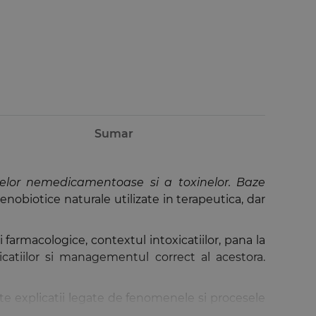
Sumar
telor nemedicamentoase si a toxinelor. Baze
obiotice naturale utilizate in terapeutica, dar
farmacologice, contextul intoxicatiilor, pana la
catiilor si managementul correct al acestora.
ulte explicatii legate de fenomenele si procesele
rte complexa, un obiect de studiu cat mai usor de