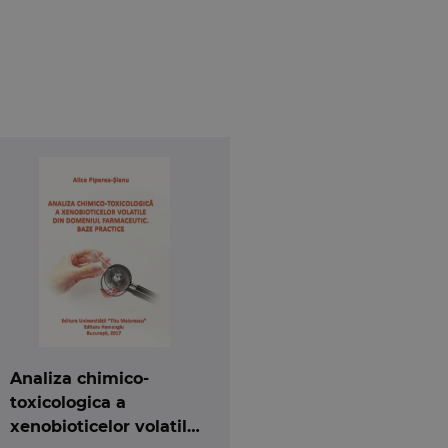
iul farmaceutic, toxicologia fiind una dintre
Analiza chimico-
toxicologica a
xenobioticelor volatile