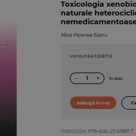
Toxicologia xenobi
naturale heterocicli
nemedicamentoase si
Alice Piperea-Sianu
versiunea tipărită
-
+
în stoc
Fa
ISBN/ISSN:
978-606-27-0987-7