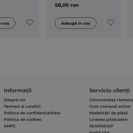
58,00 ron
Informații
Serviciu clienți
Despre noi
Comunitatea Haman
Termeni & condiții
Cum comand online
Politica de confidențialitate
Modalități de plată
Politica de cookies
Livrarea produselor
ANPC
SEAP/SICAP
Hartă site