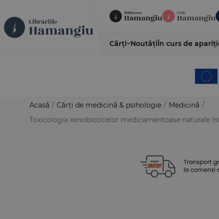
Cărți
Noutăți
În curs de apariți
Acasă
/
Cărți de medicină & psihologie
/
Medicină
/
Toxicologia xenobioticelor medicamentoase naturale het