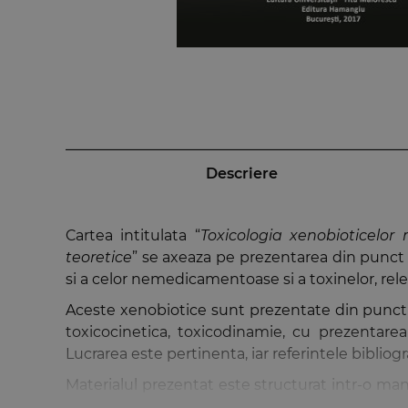
Descriere
Cartea intitulata “
Toxicologia xenobioticelor
teoretice
” se axeaza pe prezentarea din punct 
si a celor nemedicamentoase si a toxinelor, rel
Aceste xenobiotice sunt prezentate din punct de
toxicocinetica, toxicodinamie, cu prezentare
Lucrarea este pertinenta, iar referintele bibliog
Materialul prezentat este structurat intr-o mani
intalnite in toxicologie, tocmai pentru a usura 