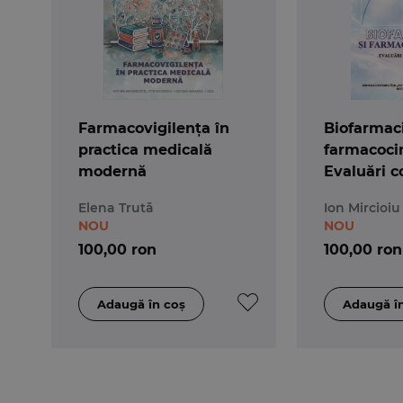
Farmacovigilența în
Biofarmaci
practica medicală
farmacocin
modernă
Evaluări 
Elena Trută
Ion Mircioiu
NOU
NOU
100,00 ron
100,00 ron