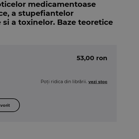
oticelor medicamentoase
ce, a stupefiantelor
 a toxinelor. Baze teoretice
53,00 ron
Poți ridica din librării.
vezi stoc
vorit