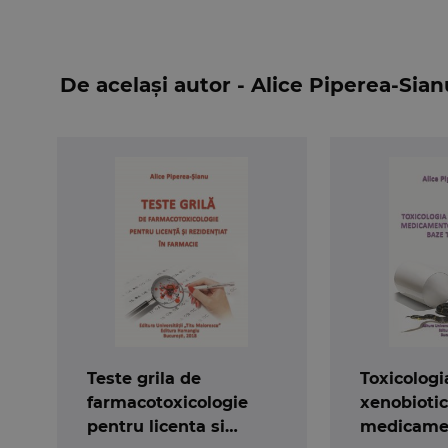
inteles pentru student, avand in vedere ca r
disciplinele incluse in
programa analitica a ex
Cartea este deosebit de utila pentru examenul
De același autor - Alice Piperea-Sian
Teste grila de
Toxicologi
farmacotoxicologie
xenobiotic
pentru licenta si
medicame