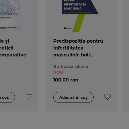
e și
Predispoziția pentru
etică.
infertilitatea
comparative
masculină: boli
multifactoriale și gene
Burlibasa Liliana
candidate
NOU
100,00 ron