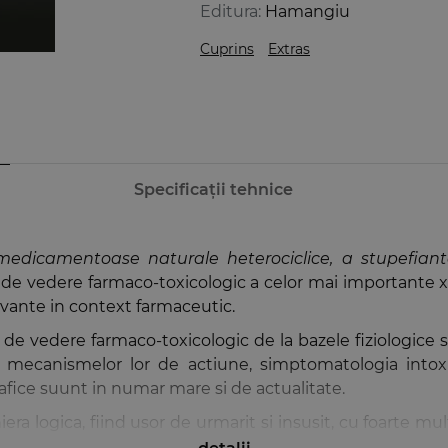
Editura:
Hamangiu
Cuprins
Extras
Specificații tehnice
 medicamentoase naturale heterociclice, a stupefian
de vedere farmaco-toxicologic a celor mai importante xen
evante in context farmaceutic.
 vedere farmaco-toxicologic de la bazele fiziologice si 
a mecanismelor lor de actiune, simptomatologia intoxi
rafice suunt in numar mare si de actualitate.
era logica, fiind usor de urmarit si insusit, cu foarte m
procesul de invatare si a face din aceasta disciplina foa