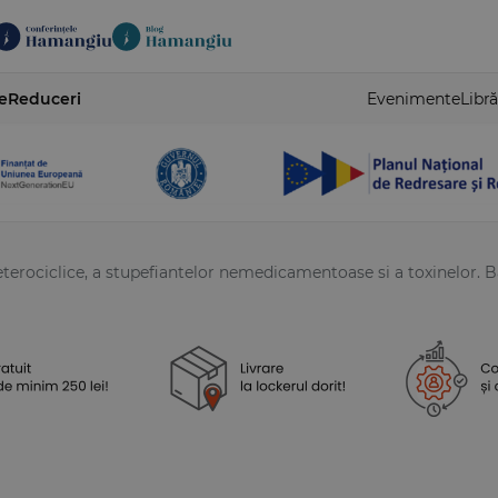
e
Reduceri
Evenimente
Libră
erociclice, a stupefiantelor nemedicamentoase si a toxinelor. B