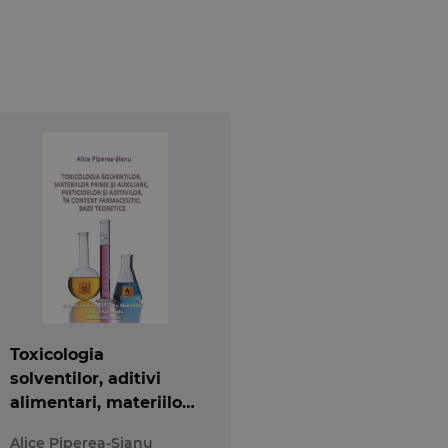
Toxicologia
solventilor, aditivi
alimentari, materiilor
prime si auxiliare,
Alice Piperea-Sianu