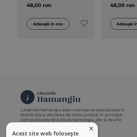
teoretice
48,00 ron
48,00 ron
Librăriile Hamangiu este o companie specializată în
distribuția și vânzarea de carte juridică, în principal
cărți publicate de Editura Hamangiu, dar și de alte
edituri.
×
Acest site web folosește