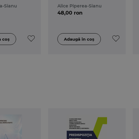
aze
prime si auxiliare,
ea-Sianu
Alice Piperea-Sianu
pesticidelor si
48,00 ron
aditivilor, in context
farmaceutic. Baze
teoretice