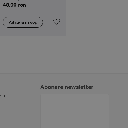
pesticidelor si
48,00 ron
aditivilor, in context
farmaceutic. Baze
teoretice
Abonare newsletter
giu