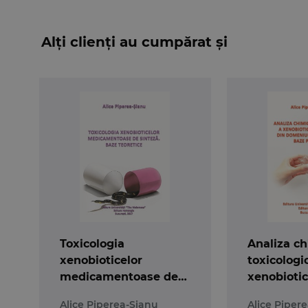
Alți clienți au cumpărat și
Toxicologia
Analiza ch
xenobioticelor
toxicologi
medicamentoase de
xenobiotic
sinteza. Baze
din domen
Alice Piperea-Sianu
Alice Piper