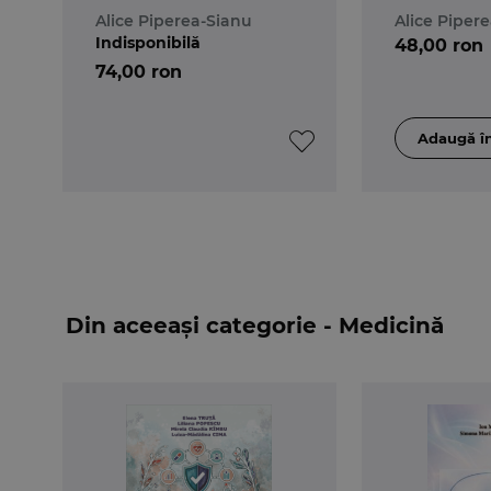
rezidentiat in
sinteza. B
Alice Piperea-Sianu
Alice Piper
farmacie
teoretice
Indisponibilă
48,00 ron
74,00 ron
Din aceeași categorie - Medicină