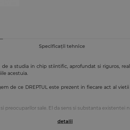
Specificații tehnice
de a studia in chip stiintific, aprofundat si riguros, real
iile acestuia.
em de ce DREPTUL este prezent in fiecare act al vietii
si preocuparilor sale. El da sens si substanta existentei n
detalii
aniera sintetica de elaborare, in cadrul cursurilor univer
unilor elementare ale dreptului.