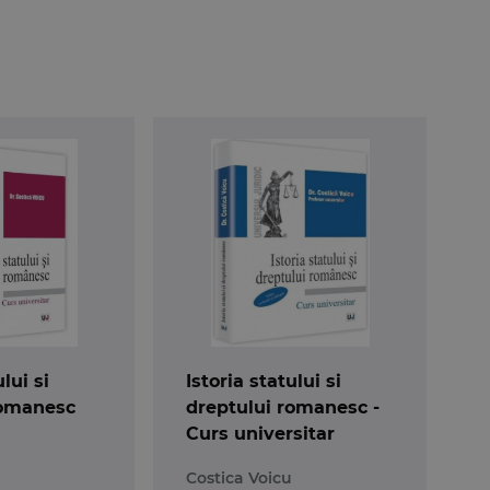
ului si
Istoria statului si
romanesc
dreptului romanesc -
Curs universitar
Costica Voicu