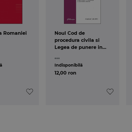
ia Romaniei
Noul Cod de
procedura civila si
Legea de punere in
aplicare 1.07.2014
***
lă
Indisponibilă
12,00 ron