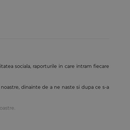
itatea sociala, raporturile in care intram fiecare
 noastre, dinainte de a ne naste si dupa ce s-a
oastre.
sitare destinate studentilor de la facultatile de