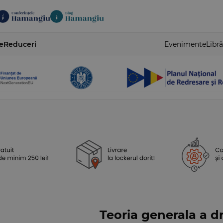
e
Reduceri
Evenimente
Libră
Teoria generala a dr