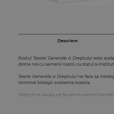
Descriere
Rostul
Teoriei Generale a Dreptului
este acela 
dintre noi cu semenii nostri, cu statul si institut
Teoria Generala a Dreptului
ne face sa inteleg
terminat biologic existenta noastra.
Dreptul ne aseaza pe fiecare in centrul atentiei 
Lucrarea se inscrie, prin tematica abordata si m
drept, anul I de studii, in vederea insusirii noti