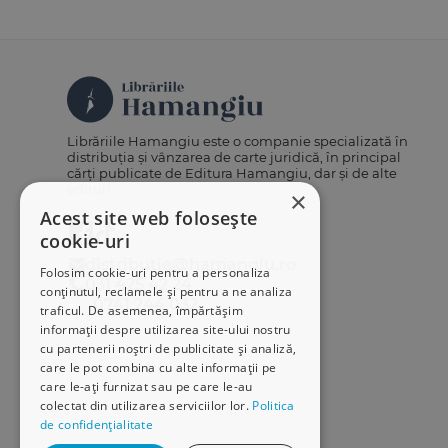
Librăriile Hamangiu este o companie specializată în
distribuția și vânzarea de carte juridică, în principal
cărți publicate de Editura Hamangiu, dar și de alte
edituri.
×
Acest site web folosește
cookie-uri
distributie@hamangiu.ro
Folosim cookie-uri pentru a personaliza
031 425 42 24
conținutul, reclamele și pentru a ne analiza
0741 244 032
traficul. De asemenea, împărtășim
informații despre utilizarea site-ului nostru
cu partenerii noștri de publicitate și analiză,
care le pot combina cu alte informații pe
care le-ați furnizat sau pe care le-au
colectat din utilizarea serviciilor lor.
Politica
de confidențialitate