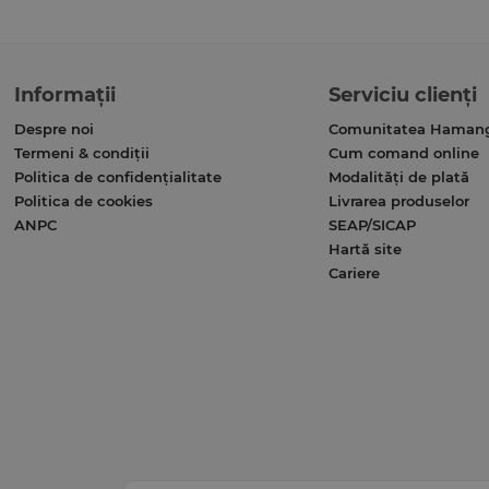
Informații
Serviciu clienți
Despre noi
Comunitatea Haman
Termeni & condiții
Cum comand online
Politica de confidențialitate
Modalități de plată
Politica de cookies
Livrarea produselor
ANPC
SEAP/SICAP
Hartă site
Cariere