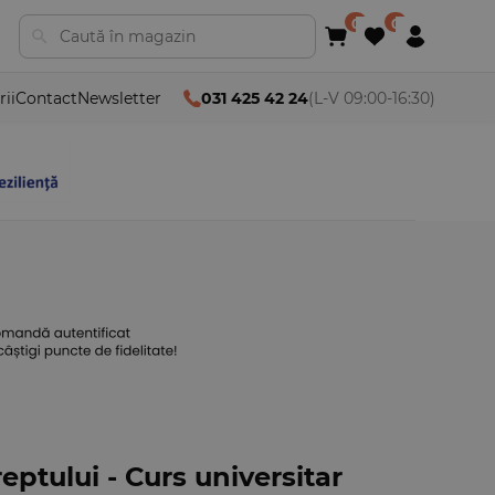
rii
Contact
Newsletter
031 425 42 24
(L-V 09:00-16:30)
eptului - Curs universitar