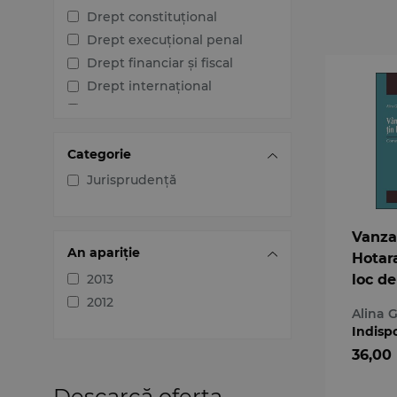
Drept constituțional
Drept execuțional penal
Drept financiar și fiscal
Drept internațional
Drept penal
Drept procesual civil
Categorie
Drept procesual penal
Dreptul afacerilor
Jurisprudență
Dreptul familiei
Dreptul mediului
Vanza
Dreptul muncii și securității
An apariție
Hotara
sociale
2013
loc de
Dreptul noilor tehnologii
Comen
2012
Dreptul proprietății
Alina 
juris
intelectuale
Indisp
Dreptul Uniunii Europene
36,00
Jurisprudența instanțelor
Descarcă oferta
judecătorești