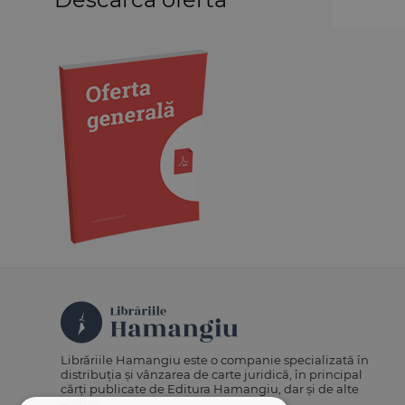
Medicină
Organizarea profesiilor
juridice
Protecția drepturilor omului
Psihologie
Teoria generală a dreptului
Variae
Librăriile Hamangiu este o companie specializată în
distribuția și vânzarea de carte juridică, în principal
cărți publicate de Editura Hamangiu, dar și de alte
edituri.