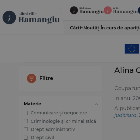
Cărți
Noutăți
În curs de apariți
Alina 
Filtre
Ocupa func
In anul 200
Materie
A publica
Comunicare și negociere
judiciara
,
Criminologie și criminalistică
Drept administrativ
Drept civil