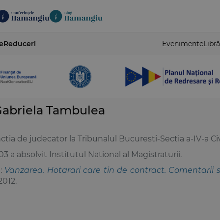
e
Reduceri
Evenimente
Libră
Gabriela Tambulea
tia de judecator la Tribunalul Bucuresti-Sectia a-IV-a Civ
3 a absolvit Institutul National al Magistraturii.
t:
Vanzarea. Hotarari care tin de contract. Comentarii s
 2012.