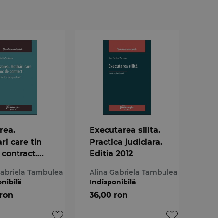
rea.
Executarea silita.
ri care tin
Practica judiciara.
 contract.
Editia 2012
tarii si
Gabriela Tambulea
Alina Gabriela Tambulea
prudenta
onibilă
Indisponibilă
 ron
36,00 ron