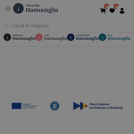
Cărți
Noutăți
În curs de apariție
Reduceri
Evenimente
Librării
Contact
Newsletter
031 425 4