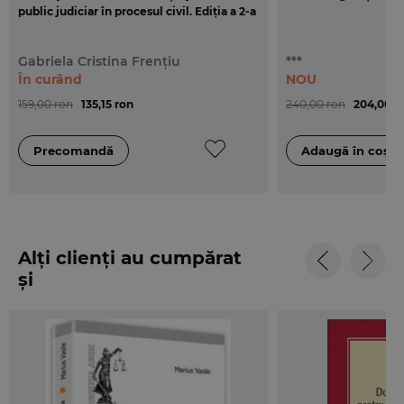
public judiciar în procesul civil. Ediția a 2-a
Gabriela Cristina Frențiu
***
În curând
NOU
159,00 ron
135,15 ron
240,00 ron
204,00 r
Alți clienți au cumpărat
și