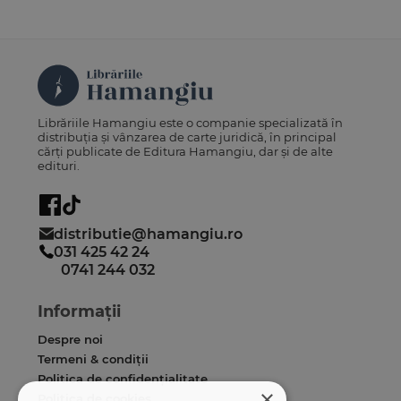
Librăriile Hamangiu este o companie specializată în
distribuția și vânzarea de carte juridică, în principal
cărți publicate de Editura Hamangiu, dar și de alte
edituri.
distributie@hamangiu.ro
031 425 42 24
0741 244 032
Informații
Despre noi
Termeni & condiții
Politica de confidențialitate
×
Politica de cookies