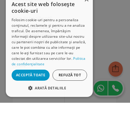
Acest site web folosește
ANPC
cookie-uri
Serviciu clienți
Folosim cookie-uri pentru a personaliza
conținutul, reclamele și pentru a ne analiza
Comunitatea Hamangiu
traficul. De asemenea, împărtășim
Cum comand online
informații despre utilizarea site-ului nostru
Modalități de plată
cu partenerii noștri de publicitate și analiză,
Livrarea produselor
care le pot combina cu alte informații pe
care le-ați furnizat sau pe care le-au
SEAP/SICAP
colectat din utilizarea serviciilor lor.
Politica
Hartă site
de confidențialitate
Cariere
ACCEPTĂ TOATE
REFUZĂ TOT
Abonare newsletter
ARATĂ DETALIILE
STRICT NECESARE
DE PERFORMANȚĂ
DE TARGETARE