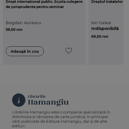
Drept international public. Scurta culegere
Dreptul tratatelor
aceasta editie a elementelor relevante rezultate
de jurisprudenta pentru seminar
din experienta acumulata din acest proces. De
altfel, pe tot parcursul volumului sunt avute in
Bogdan Aurescu
Ion Galea
vedere implicarile Romaniei in fata diverselor
Indisponibilă
instante internationale.
59,00 ron
69,00 ron
Librăriile Hamangiu este o companie specializată în
distribuția și vânzarea de carte juridică, în principal
cărți publicate de Editura Hamangiu, dar și de alte
edituri.