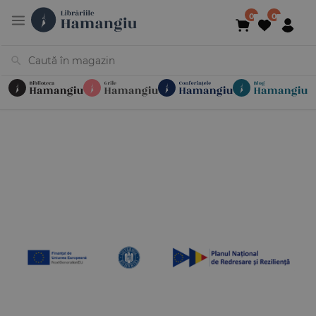
Cărți
Noutăți
În curs de apariție
Reduceri
Evenimente
Librării
Contact
Newsletter
031 425 4