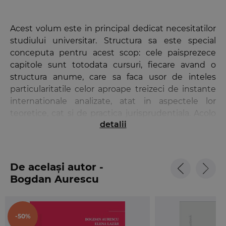
Acest volum este in principal dedicat necesitatilor
studiului universitar. Structura sa este special
conceputa pentru acest scop: cele paisprezece
capitole sunt totodata cursuri, fiecare avand o
structura anume, care sa faca usor de inteles
particularitatile celor aproape treizeci de instante
internationale analizate, atat in aspectele lor
teoretice, cat si de practica jurisprudentiala. Acolo
detalii
unde este cazul, au fost puse in evidenta
experienta si implicarea romaneasca in materie.
Fiecare curs este urmat de anexe bogate – tratate
constitutive, statute, reguli de procedura, spete
De același autor -
relevante, rezolutii ale organizatiilor internationale,
Bogdan Aurescu
texte interesante de doctrina – care sa permita
atat intelegerea corecta a teoriei cursului, cat si sa
constituie materialul didactic potrivit pentru
-50%
activitatile de seminar. Totodata, fiecare curs este