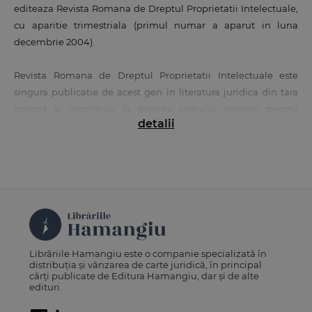
editeaza Revista Romana de Dreptul Proprietatii Intelectuale,
cu aparitie trimestriala (primul numar a aparut in luna
decembrie 2004).
Revista Romana de Dreptul Proprietatii Intelectuale este
singura publicatie de acest gen in literatura juridica din tara
noastra si contribuie la crearea cadrului necesar pentru
detalii
exprimarea opiniilor specialistilor privind dreptul proprietatii
intelectuale, la formularea de propuneri in vederea
perfectionarii legislatiei in domeniu, care sa conduca la
armonizarea sa cu cea internationala si comunitara, in mod
special.
Pana in prezent, urmare aprecierii continutului sau stiintific,
revista noastra a fost solicitata si este difuzata, pe baza de
Librăriile Hamangiu este o companie specializată în
abonament sau oferita gratuit, unor institutii internationale si
distribuția și vânzarea de carte juridică, în principal
comunitare in domeniul proprietatii intelectuale, unor
cărți publicate de Editura Hamangiu, dar și de alte
edituri.
asociatii private care desfasoara activitati in domeniu, precum
si unor persoane fizice, specialisti in materie, din Albania,