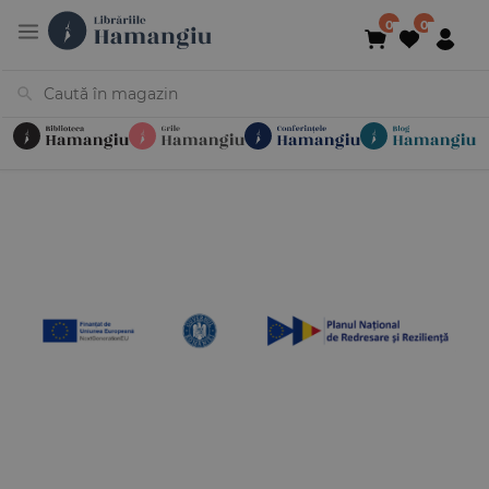
Cărți
Noutăți
În curs de apariție
Reduceri
Evenimente
Librării
Contact
Newsletter
031 425 4