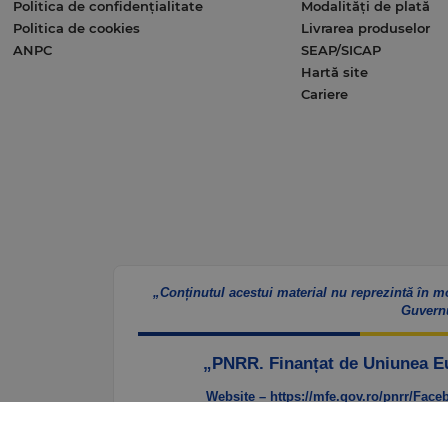
Politica de confidențialitate
Modalități de plată
Politica de cookies
Livrarea produselor
ANPC
SEAP/SICAP
Hartă site
Cariere
„Conținutul acestui material nu reprezintă în m
Guvern
„PNRR. Finanțat de Uniunea 
Website – https://mfe.gov.ro/pnrr/
Faceb