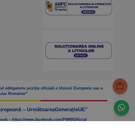
od obligatoriu poziția oficială a Uniunii Europene sau a
ului României”
Europeană – UrmătoareaGenerațieUE”
ook – https://www.facebook.com/PNRROfiicial