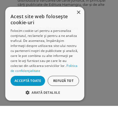
distribuția și vânzarea de carte juridică, în principal
cărți publicate de Editura Hamangiu, dar și de alte
edituri.
×
Acest site web folosește
cookie-uri
distributie@hamangiu.ro
Folosim cookie-uri pentru a personaliza
031 425 42 24
conținutul, reclamele și pentru a ne analiza
0741 244 032
traficul. De asemenea, împărtășim
informații despre utilizarea site-ului nostru
cu partenerii noștri de publicitate și analiză,
care le pot combina cu alte informații pe
care le-ați furnizat sau pe care le-au
colectat din utilizarea serviciilor lor.
Politica
de confidențialitate
ACCEPTĂ TOATE
REFUZĂ TOT
ARATĂ DETALIILE
STRICT NECESARE
DE PERFORMANȚĂ