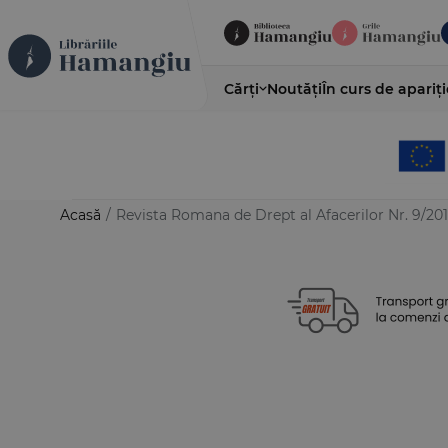
Cărți
Noutăți
În curs de apariți
Acasă
/
Revista Romana de Drept al Afacerilor Nr. 9/201