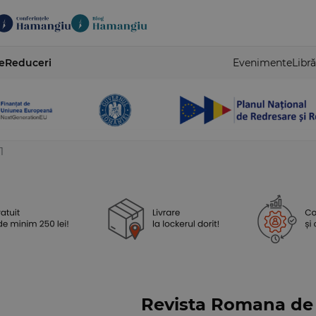
e
Reduceri
Evenimente
Libră
1
Revista Romana de D