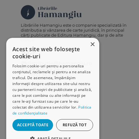
Librăriile Hamangiu este o companie specializată în
distribuția și vânzarea de carte juridică, în principal
cărți publicate de Editura Hamangiu, dar și de alte
edituri.
×
Acest site web folosește
cookie-uri
distributie@hamangiu.ro
Folosim cookie-uri pentru a personaliza
031 425 42 24
conținutul, reclamele și pentru a ne analiza
0741 244 032
traficul. De asemenea, împărtășim
informații despre utilizarea site-ului nostru
cu partenerii noștri de publicitate și analiză,
care le pot combina cu alte informații pe
care le-ați furnizat sau pe care le-au
colectat din utilizarea serviciilor lor.
Politica
de confidențialitate
ACCEPTĂ TOATE
REFUZĂ TOT
ARATĂ DETALIILE