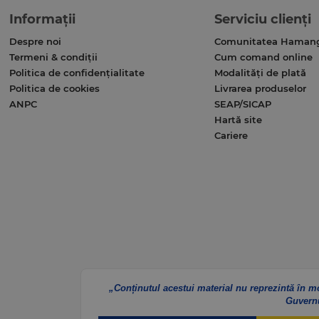
Informații
Serviciu clienți
Despre noi
Comunitatea Haman
Termeni & condiții
Cum comand online
Politica de confidențialitate
Modalități de plată
Politica de cookies
Livrarea produselor
ANPC
SEAP/SICAP
Hartă site
Cariere
„Conținutul acestui material nu reprezintă în m
Guvern