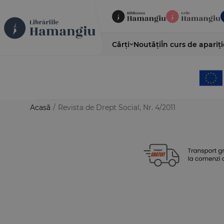
Cărți
Noutăți
În curs de apariți
Acasă
/
Revista de Drept Social, Nr. 4/2011