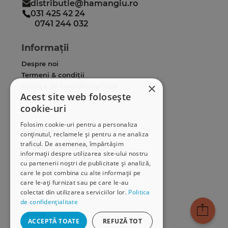
distributie@hamangiu.ro
031 425 42 24
0741 244 032
Informații
Despre noi
Termeni & condiții
×
Politica de confidențialitate
Acest site web folosește
Politica de cookies
cookie-uri
ANPC
Folosim cookie-uri pentru a personaliza
Serviciu clienți
conținutul, reclamele și pentru a ne analiza
traficul. De asemenea, împărtășim
Comunitatea Hamangiu
informații despre utilizarea site-ului nostru
Cum comand online
cu partenerii noștri de publicitate și analiză,
Modalități de plată
care le pot combina cu alte informații pe
Livrarea produselor
care le-ați furnizat sau pe care le-au
SEAP/SICAP
colectat din utilizarea serviciilor lor.
Politica
de confidențialitate
Hartă site
Cariere
ACCEPTĂ TOATE
REFUZĂ TOT