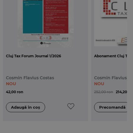
precum si prin organizarea unor evenimente
adresate mediului academic si nu numai, sub
patronajul Revistei de drept public.
Ca urmare a schimbarilor legislative din ultimii ani,
dreptul public se confrunta cu diverse probleme
de interpretare sau lacune legislative, care nu au
fost clarificate de legiuitor. De aceea, in paginile
Cluj Tax Forum Journal 1/2026
Abonament Cluj Tax 
revistei se vor regasi subiecte de actualitate
juridica, opinii relevante cu privire la practicile
institutionale si articole de doctrina juridica
Cosmin Flavius Costas
Cosmin Flavius C
semnate de autoritati in domeniu.
NOU
NOU
42,00 ron
252,00 ron
214,20 ro
Editura Universul Juridic, in colaborare cu echipa
redactionala a
Revistei de drept public
, va
organiza o serie de evenimente si conferinte, sub
patronajul revistei, in care vor fi dezbatute teme de
actualitate si vor fi lansate lucrari importante in
domeniul dreptului public.