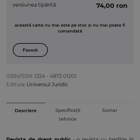
versiunea tipărită
74,00 ron
această carte nu mai este pe stoc și nu mai poate fi
comandată
Favorit
ISBN/ISSN:
1224 - 4872 01201
Editura:
Universul Juridic
Specificații
Sumar
Descriere
tehnice
Revista de drept public
- o revista cu traditie in