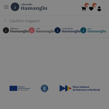
Cărți
Noutăți
În curs de apariție
Reduceri
Evenimente
Librării
Contact
Newsletter
031 425 4