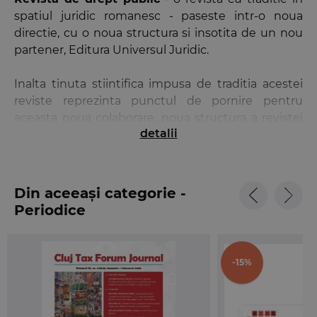
spatiul juridic romanesc - paseste intr-o noua
directie, cu o noua structura si insotita de un nou
partener, Editura Universul Juridic.
Inalta tinuta stiintifica impusa de traditia acestei
reviste reprezinta punctul de pornire pentru
aceasta noua colaborare, noua structura a revistei
detalii
avand la baza o puternica echipa redactionala, care
imbina armonios experienta si autoritatea unora
dintre membri cu entuziasmul si tineretea altora.
Colegiul de redactie al revistei Revista de drept
Din aceeași categorie -
public isi impune autoritatea prin prezenta unor
Periodice
personalitati marcante in cadrul lumii juridice
romanesti si straine.
-15%
Editura Universul Juridic reprezinta un partener de
incredere in aceasta colaborare, contribuind prin
experienta redactionala in domeniul periodicelor,