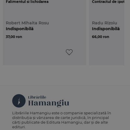
Falimentul si lichidarea
Contractul de ipoteca
• sunt evidentiate avantajele incontestabile pe
care le are procedura reorganizarii pentru creditori,
cu o privire speciala asupra efectelor pe care le
Robert Mihaita Rosu
Radu Rizoiu
produce un plan de reorganizare confirmat si
Indisponibilă
Indisponibilă
asupra reorganizarii judiciare in modalitati specifice
37,00 ron
66,00 ron
dreptului societar, precum fuziunea si divizarea
• index alfabetic detaliat
• ample referinte bibliografice
Despre autor
Alexandru DIMITRIU
este doctor in drept, avocat
in Baroul Bucuresti.
Librăriile Hamangiu este o companie specializată în
distribuția și vânzarea de carte juridică, în principal
cărți publicate de Editura Hamangiu, dar și de alte
edituri.