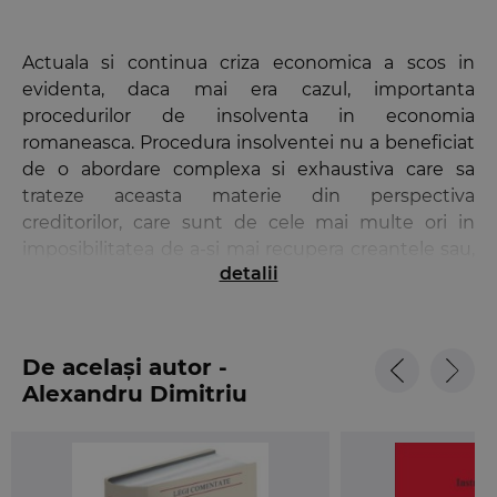
Actuala si continua criza economica a scos in
evidenta, daca mai era cazul, importanta
procedurilor de insolventa in economia
romaneasca. Procedura insolventei nu a beneficiat
de o abordare complexa si exhaustiva care sa
trateze aceasta materie din perspectiva
creditorilor, care sunt de cele mai multe ori in
imposibilitatea de a-si mai recupera creantele sau,
detalii
in cel mai bun caz, reusesc sa recupereze doar o
parte din acestea.
Lucrarea vizeaza modalitatea de recuperare a
De același autor -
creantelor prin mecanismele prevazute de Legea
Alexandru Dimitriu
nr. 85/2014, tratand de o maniera exhaustiva
drepturile si mecanismele puse la indemana
creditorilor de procedura insolventei, in vederea
recuperarii cat mai eficiente a creantelor.