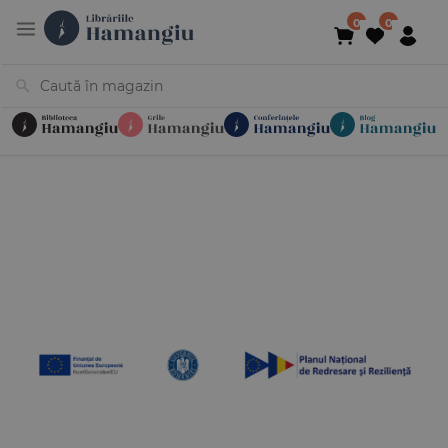
Cărți
Noutăți
În curs de apariție
Reduceri
Evenimente
Librării
Contact
Newsletter
031 425 4