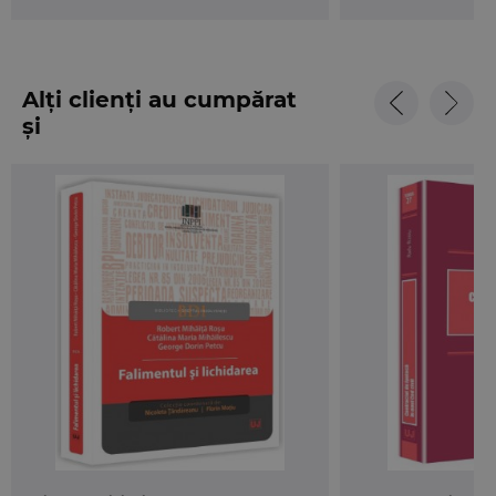
procedurii
Puncte forte:
• abordare sistematica a noii legislatii in materie,
cu trimiteri frecvente la jurisprudenta instantelor
Alți clienți au cumpărat
de judecata
și
• analiza modului in care pot fi recuperate
creantele prin procedura insolventei prin
punctarea unor veritabile solutii la problemele pe
care le implica in anumite situatii identificarea
strategiilor corespunzatoare
• un adevarat examen jurisprudential in materia
insolventei, cuprinzand analiza cauzelor
solutionate de catre instantele nationale,
pronuntate pe parcursul a 20 de ani
• ghid pus la indemana creditorilor procedurilor
de insolventa, prin nuantarea tuturor
mecanismelor procesuale puse la indemana
acestora in vederea materializarii, intr-o masura cat
mai mare, a creantelor