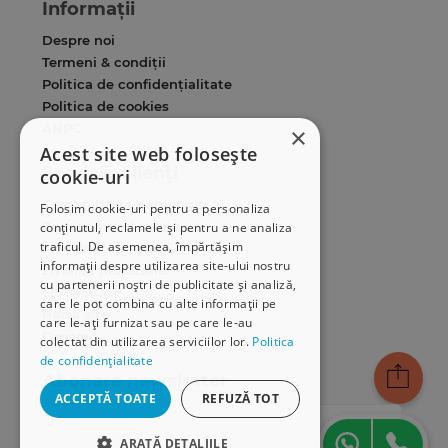
Informații
Despre noi
Termeni & condiții
Politica de confidențialitate
Politica de cookies
ANPC
×
Acest site web folosește
Serviciu clienți
cookie-uri
Comunitatea Hamangiu
Folosim cookie-uri pentru a personaliza
Cum comand online
conținutul, reclamele și pentru a ne analiza
traficul. De asemenea, împărtășim
Modalități de plată
informații despre utilizarea site-ului nostru
Livrarea produselor
cu partenerii noștri de publicitate și analiză,
SEAP/SICAP
care le pot combina cu alte informații pe
Hartă site
care le-ați furnizat sau pe care le-au
Cariere
colectat din utilizarea serviciilor lor.
Politica
de confidențialitate
Abonare newsletter
ACCEPTĂ TOATE
REFUZĂ TOT
ARATĂ DETALIILE