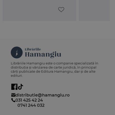
cu care in ultimii 200 de ani s-au facut aprecieri dintre cele
mai diferite.
Prof. univ. dr. Nicolae Popa
Librăriile Hamangiu este o companie specializată în
distribuția și vânzarea de carte juridică, în principal
cărți publicate de Editura Hamangiu, dar și de alte
edituri.
distributie@hamangiu.ro
031 425 42 24
0741 244 032