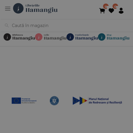
Cărți
Noutăți
În curs de apariție
Reduceri
Evenimente
Librării
Contact
Newsletter
031 425 4