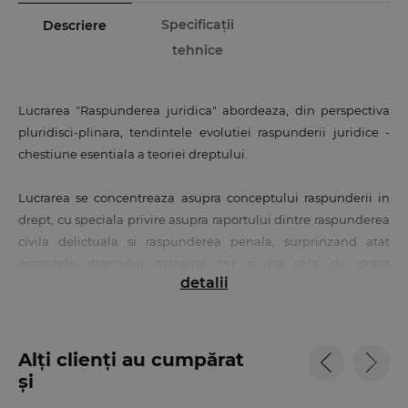
Specificații
Descriere
tehnice
Lucrarea "Raspunderea juridica" abordeaza, din perspectiva
pluridisci-plinara, tendintele evolutiei raspunderii juridice -
chestiune esentiala a teoriei dreptului.
Lucrarea se concentreaza asupra conceptului raspunderii in
drept, cu speciala privire asupra raportului dintre raspunderea
civila delictuala si raspunderea penala, surprinzand atat
aspectele dreptului material cat si pe cele de drept
detalii
procedural.
In acest dificil demers teoretic, autoarea porneste de la
semnificatia conceptelor de responsabilitate si raspundere in
Alți clienți au cumpărat
filozofie, sociologie si drept. In plan institutional, raspunderea,
și
de cele mai multe ori, implica intentia. O abordare din