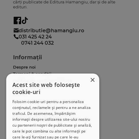
cărți publicate de Editura Hamangiu, dar și de alte
edituri.
distributie@hamangiu.ro
031 425 42 24
0741 244 032
Informații
Despre noi
Termeni & condiții
×
Politica de confidențialitate
Acest site web folosește
Politica de cookies
cookie-uri
ANPC
Folosim cookie-uri pentru a personaliza
conținutul, reclamele și pentru a ne analiza
Serviciu clienți
traficul. De asemenea, împărtășim
Comunitatea Hamangiu
informații despre utilizarea site-ului nostru
Cum comand online
cu partenerii noștri de publicitate și analiză,
care le pot combina cu alte informații pe
Modalități de plată
care le-ați furnizat sau pe care le-au
Livrarea produselor