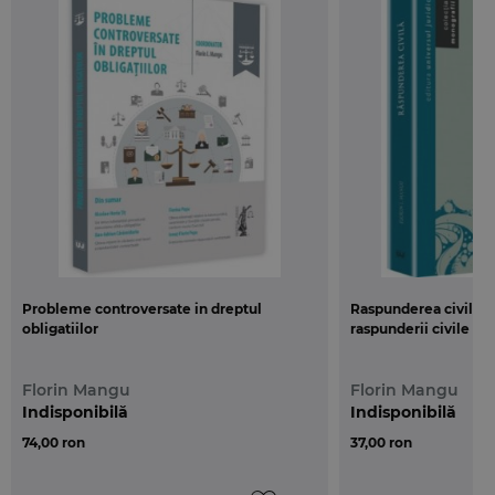
European pentru Doctoranzi si Post-doctoranzi
(BURSE DOC-POSTDOC)”, Contract nr.
POSDRU/159/1.5/S/133255, proiect derulat in
perioada aprilie 2014-octombrie 2015 si finantat de
Fondul Social European, Programul Operational
Sectorial Dezvoltarea Resurselor Umane 2007-2013,
Axa prioritara 1 „Educatia si formare profesionala
initiala de calitate in sprijinul cresterii economice si
dezvoltarii societatii bazate pe cunoastere”,
Domeniul major de interventie 1.5 – Programe
doctorale si post-doctorale in sprijinul cercetarii.
Probleme controversate in dreptul
Raspunderea civila. 
obligatiilor
raspunderii civile
Florin Mangu
Florin Mangu
Indisponibilă
Indisponibilă
74,00 ron
37,00 ron