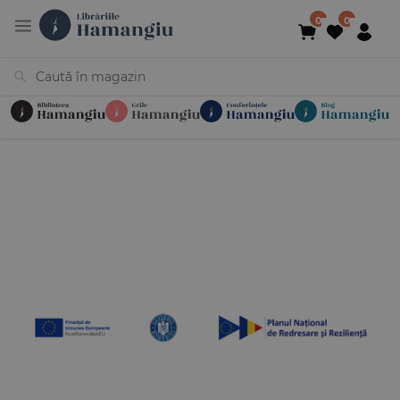
Cărți
Noutăți
În curs de apariție
Reduceri
Evenimente
Librării
Contact
Newsletter
031 425 4