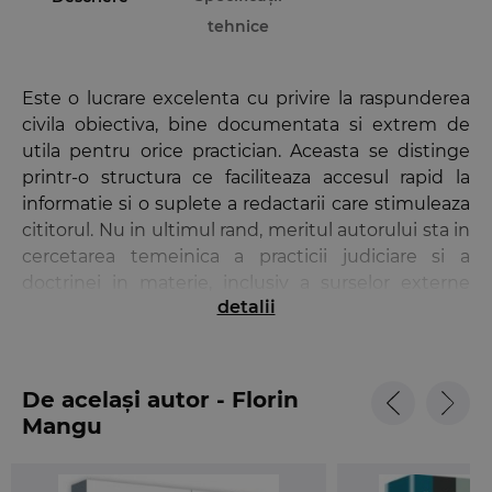
tehnice
Este o lucrare excelenta cu privire la raspunderea
civila obiectiva, bine documentata si extrem de
utila pentru orice practician. Aceasta se distinge
printr-o structura ce faciliteaza accesul rapid la
informatie si o suplete a redactarii care stimuleaza
cititorul. Nu in ultimul rand, meritul autorului sta in
cercetarea temeinica a practicii judiciare si a
doctrinei in materie, inclusiv a surselor externe
detalii
care au reprezentat modele de inspiratie pentru
leguitorul roman.
Dr. Rodica Constantinovici
De același autor - Florin
Raspunderea civila delictuala obiectiva
este o
Mangu
lucrare publicata in cadrul proiectului strategic:
„Burse Universitare in Romania prin Sprijin