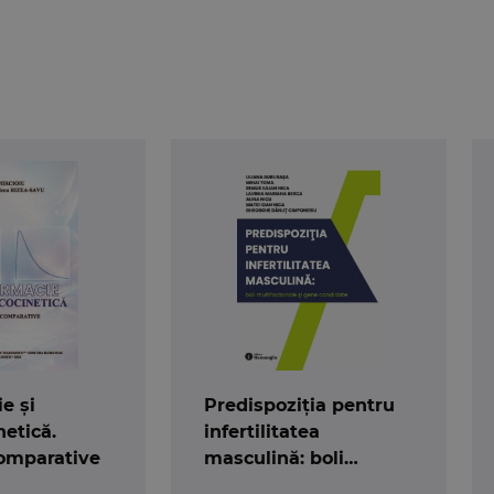
e și
Predispoziția pentru
etică.
infertilitatea
comparative
masculină: boli
multifactoriale și gene