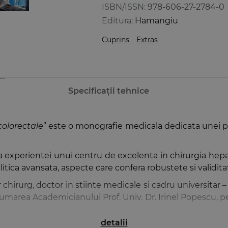
ISBN/ISSN:
978-606-27-2784-0
Editura:
Hamangiu
Cuprins
Extras
Specificații tehnice
olorectale
” este o monografie medicala dedicata unei p
la a experientei unui centru de excelenta in chirurgia he
itica avansata, aspecte care confera robustete si validita
chirurg, doctor in stiinte medicale si cadru universitar –
umarea Academicianului Prof. Univ. Dr. Irinel Popescu, pe
detalii
lor si cercetatorilor preocupati de patologia neopla