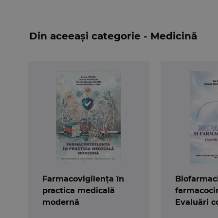
multimodal.
Din aceeași categorie - Medicină
Farmacovigilența în
Biofarmaci
practica medicală
farmacocin
modernă
Evaluări 