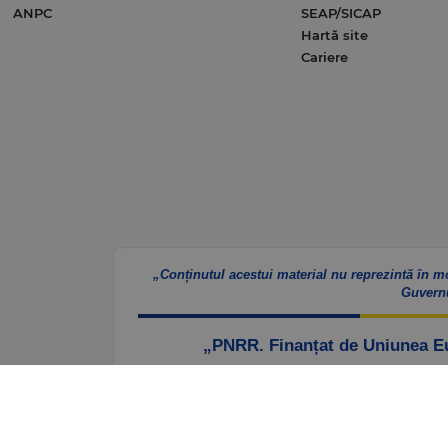
ANPC
SEAP/SICAP
Hartă site
Cariere
„Conținutul acestui material nu reprezintă în m
Guvern
„PNRR. Finanțat de Uniunea 
Website – https://mfe.gov.ro/pnrr/
Faceb
e.