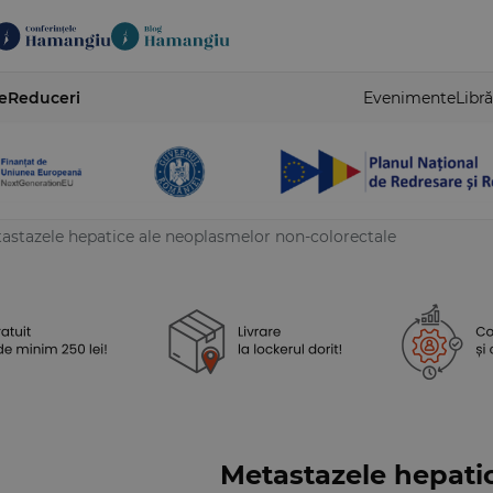
e
Reduceri
Evenimente
Libră
astazele hepatice ale neoplasmelor non-colorectale
Metastazele hepati