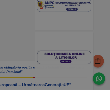
od obligatoriu poziția oficială a Uniunii Europene sau a
ului României”
Europeană – UrmătoareaGenerațieUE”
ook – https://www.facebook.com/PNRROfiicial