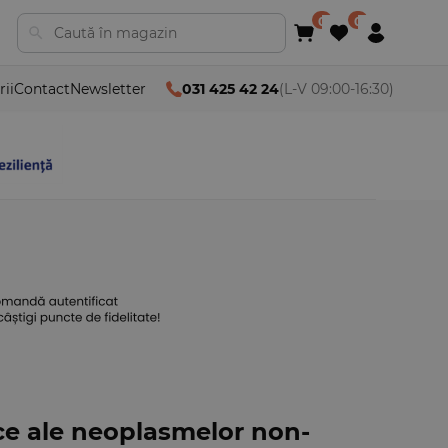
rii
Contact
Newsletter
031 425 42 24
(L-V 09:00-16:30)
ce ale neoplasmelor non-