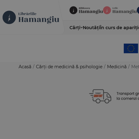
Cărți
Noutăți
În curs de apariți
Acasă
/
Cărți de medicină & psihologie
/
Medicină
/
Met