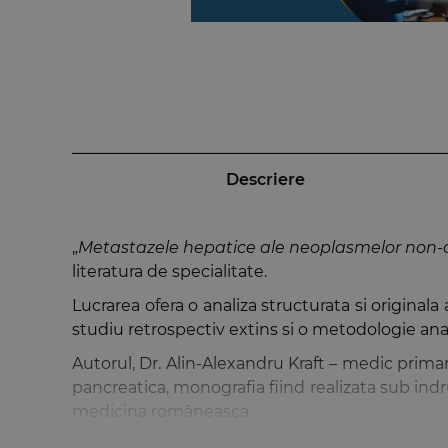
Descriere
„
Metastazele hepatice ale neoplasmelor non-c
literatura de specialitate.
Lucrarea ofera o analiza structurata si origina
studiu retrospectiv extins si o metodologie anal
Autorul, Dr. Alin-Alexandru Kraft – medic primar 
pancreatica, monografia fiind realizata sub indr
medicina româneasca.
Volumul se adreseaza chirurgilor, oncologi