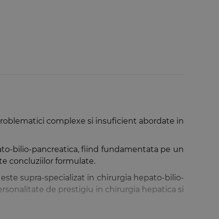
roblematici complexe si insuficient abordate in
pato-bilio-pancreatica, fiind fundamentata pe un
te concluziilor formulate.
 este supra-specializat in chirurgia hepato-bilio-
rsonalitate de prestigiu in chirurgia hepatica si
zica hepatica si de managementul terapeutic