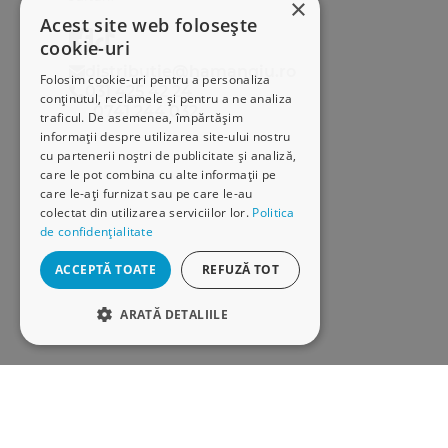
×
Acest site web folosește
cookie-uri
distributie@hamangiu.ro
Folosim cookie-uri pentru a personaliza
031 425 42 24
conținutul, reclamele și pentru a ne analiza
0741 244 032
traficul. De asemenea, împărtășim
informații despre utilizarea site-ului nostru
cu partenerii noștri de publicitate și analiză,
care le pot combina cu alte informații pe
care le-ați furnizat sau pe care le-au
colectat din utilizarea serviciilor lor.
Politica
de confidențialitate
ACCEPTĂ TOATE
REFUZĂ TOT
ARATĂ DETALIILE
STRICT NECESARE
DE PERFORMANȚĂ
DE TARGETARE
Copyright © 2026 Librăriile Hamangiu. Toate drepturile rezervat