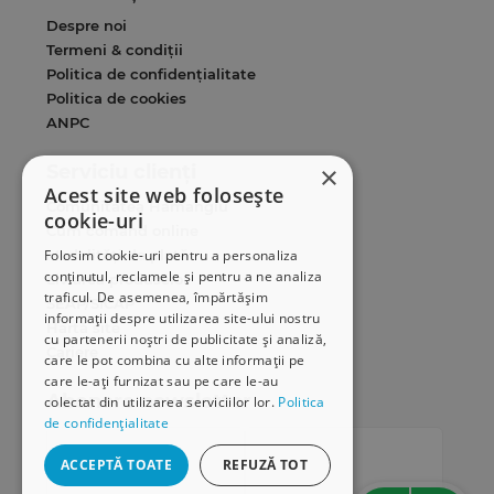
Despre noi
Termeni & condiții
Politica de confidențialitate
Politica de cookies
ANPC
×
Serviciu clienți
Acest site web folosește
Comunitatea Hamangiu
cookie-uri
Cum comand online
Folosim cookie-uri pentru a personaliza
Modalități de plată
conținutul, reclamele și pentru a ne analiza
Livrarea produselor
traficul. De asemenea, împărtășim
SEAP/SICAP
informații despre utilizarea site-ului nostru
Hartă site
cu partenerii noștri de publicitate și analiză,
Cariere
care le pot combina cu alte informații pe
care le-ați furnizat sau pe care le-au
Abonare newsletter
colectat din utilizarea serviciilor lor.
Politica
de confidențialitate
ACCEPTĂ TOATE
REFUZĂ TOT