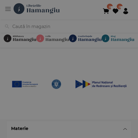
Cărți
Noutăți
În curs de apariție
Reduceri
Evenimente
Librării
Contact
Newsletter
031 425 4
Materie