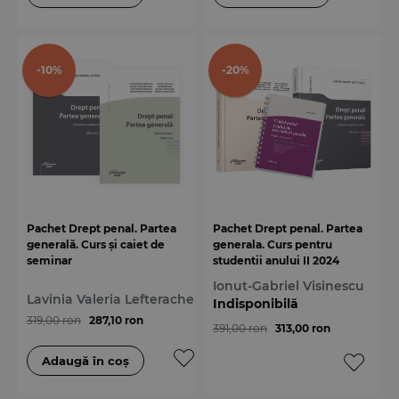
-10%
-20%
Pachet Drept penal. Partea
Pachet Drept penal. Partea
generală. Curs și caiet de
generala. Curs pentru
seminar
studentii anului II 2024
Ionut-Gabriel Visinescu
Lavinia Valeria Lefterache
Indisponibilă
319,00 ron
287,10 ron
391,00 ron
313,00 ron