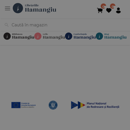
Cărți
Noutăți
În curs de apariție
Reduceri
Evenimente
Librării
Contact
Newsletter
031 425 4