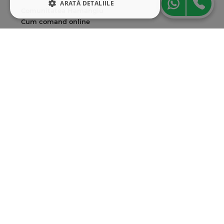
ARATĂ DETALIILE
Comunitatea Hamangiu
Cum comand online
STRICT NECESARE
Modalități de plată
DE PERFORMANȚĂ
Livrarea produselor
SEAP/SICAP
DE TARGETARE
Hartă site
Cariere
DE FUNCŢIONALITATE
Abonare newsletter
Strict necesare
De performanță
De targetare
De funcţionalitate
Cookie-urile strict necesare permit
funcționalitatea principală a site-ului web,
cum ar fi autentificarea utilizatorului și
gestionarea contului. Site-ul web nu poate fi
utilizat corect fără cookie-uri strict necesare.
Furnizor
/
Nume
Expirare
Descriere
Domeniu