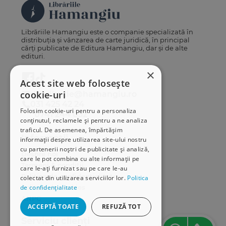
Librăriile Hamangiu este o companie specializată în
distribuția și vânzarea de carte juridică, în principal
cărți publicate de Editura Hamangiu, dar și de alte
edituri.
×
Acest site web folosește
cookie-uri
distributie@hamangiu.ro
031 425 42 24
Folosim cookie-uri pentru a personaliza
0741 244 032
conținutul, reclamele și pentru a ne analiza
traficul. De asemenea, împărtășim
Informații
informații despre utilizarea site-ului nostru
cu partenerii noștri de publicitate și analiză,
Despre noi
care le pot combina cu alte informații pe
Termeni & condiții
care le-ați furnizat sau pe care le-au
Politica de confidențialitate
colectat din utilizarea serviciilor lor.
Politica
Politica de cookies
de confidențialitate
ANPC
ACCEPTĂ TOATE
REFUZĂ TOT
Serviciu clienți