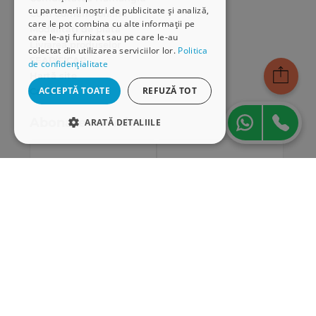
cu partenerii noștri de publicitate și analiză,
Cum comand online
care le pot combina cu alte informații pe
Modalități de plată
care le-ați furnizat sau pe care le-au
Livrarea produselor
colectat din utilizarea serviciilor lor.
Politica
SEAP/SICAP
de confidențialitate
Hartă site
ACCEPTĂ TOATE
REFUZĂ TOT
Cariere
Abonare newsletter
ARATĂ DETALIILE
STRICT NECESARE
DE PERFORMANȚĂ
DE TARGETARE
DE FUNCŢIONALITATE
Strict necesare
De performanță
De targetare
De funcţionalitate