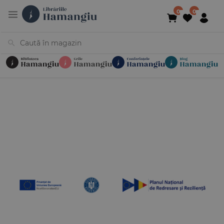
Cărți
Noutăți
În curs de apariție
Reduceri
Evenimente
Librării
Contact
Newsletter
031 425 4