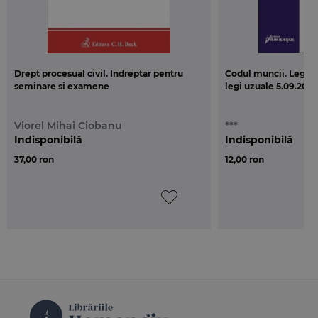
Drept procesual civil. Indreptar pentru
Codul muncii. Legea d
seminare si examene
legi uzuale 5.09.2013
Viorel Mihai Ciobanu
***
Indisponibilă
Indisponibilă
37,00 ron
12,00 ron