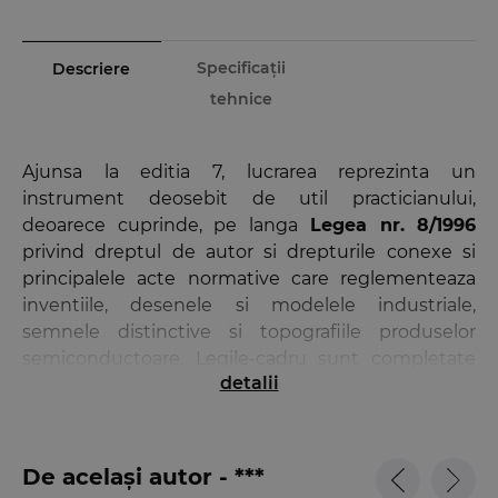
Specificații
Descriere
tehnice
Ajunsa la editia 7, lucrarea reprezinta un
instrument deosebit de util practicianului,
deoarece cuprinde, pe langa
Legea nr. 8/1996
privind dreptul de autor si drepturile conexe si
principalele acte normative care reglementeaza
inventiile, desenele si modelele industriale,
semnele distinctive si topografiile produselor
semiconductoare. Legile-cadru sunt completate
detalii
cu regulamentele si normele de aplicare
corespunzatoare, pentru o imagine completa
asupra legislatiei din aceste domenii.
De același autor - ***
Culegerea include si ultimele modificari aduse