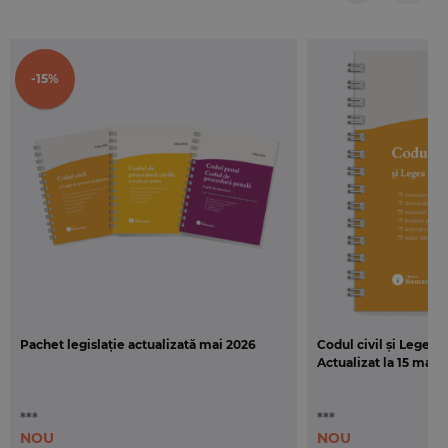
materiei prin
Legea nr. 255/2013 pentru punerea
in aplicare a Legii nr. 135/2010 privind Codul de
procedura penala.
-15%
In plus, se mai regasesc numeroase note utile,
corelatii legislative, un scurt istoric al fiecarui act,
precum si note privind modificarile terminologice
incidente.
Pachet legislație actualizată mai 2026
Codul civil și Legea 
Actualizat la 15 mai 2
***
***
NOU
NOU