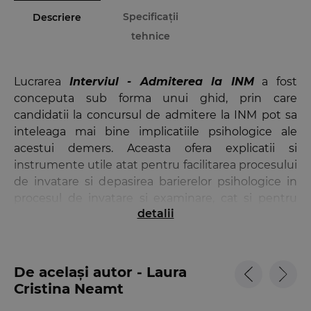
Specificații
Descriere
tehnice
Lucrarea
Interviul - Admiterea la INM
a fost
conceputa sub forma unui ghid, prin care
candidatii la concursul de admitere la INM pot sa
inteleaga mai bine implicatiile psihologice ale
acestui demers. Aceasta ofera explicatii si
instrumente utile atat pentru facilitarea procesului
de invatare si depasirea barierelor psihologice in
procesul de invatare si examinare, cat si pentru
detalii
clarificarea a ceea ce s-ar putea urmari din punct
de vedere psihologic si moral la candidati. In fine,
lucrarea cuprinde un numar de
20 de spete
,
similare cu cele de la proba interviului, si sugestii
De același autor - Laura
relative la modul in care acestea ar putea fi
Cristina Neamt
abordate.