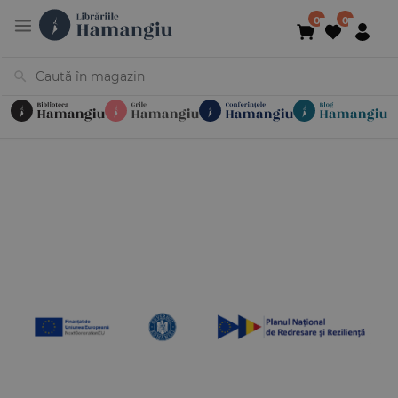
Cărți
Noutăți
În curs de apariție
Reduceri
Evenimente
Librării
Contact
Newsletter
031 425 4