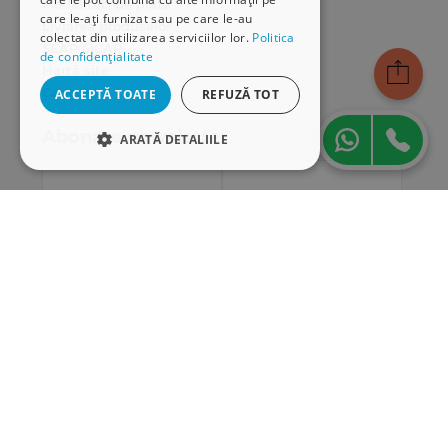
Modalități de plată
care le-ați furnizat sau pe care le-au
Livrarea produselor
colectat din utilizarea serviciilor lor.
Politica
SEAP/SICAP
de confidențialitate
Hartă site
Cariere
ACCEPTĂ TOATE
REFUZĂ TOT
Abonare newsletter
ARATĂ DETALIILE
STRICT NECESARE
DE PERFORMANȚĂ
DE TARGETARE
DE FUNCŢIONALITATE
Strict necesare
De performanță
De targetare
De funcţionalitate
Cookie-urile strict necesare permit