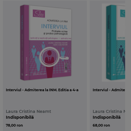
Lucrarea este structurata in patru parti. Prima
parte este dedicata explicarii teoretice a emotiilor
si personalitatii. In cea de-a doua parte sunt
analizate pe larg implicatiile psihologice ale
probelor scrise (proba teoretica si cea logica) si
sunt oferite sfaturi pretioase pentru gestionarea
eficienta si intelegerea emotiilor si pentru
pregatirea adecvata a acestor probe. Cea de-a treia
parte este dedicata exclusiv interviului si in cadrul
acesteia sunt analizate atat aspectele avute in
vedere si punctate la aceasta proba, cat si
elemente ce, odata insusite, pot asigura
Interviul - Admiterea la INM. Editia a 4-a
Interviul - Admiterea 
candidatului o sansa mai mare de succes, precum
cele legate de vestimentatie, gestica, mimica etc.
Tot aceasta parte cuprinde un numar de 20 de
Laura Cristina Neamt
Laura Cristina N
spete, fiecare cu
explicatii
relative la modul in care
Indisponibilă
Indisponibilă
ar putea fi solutionate. In fine, in partea a patra
78,00 ron
68,00 ron
este analizata
proba testarii psihologice
, fiind