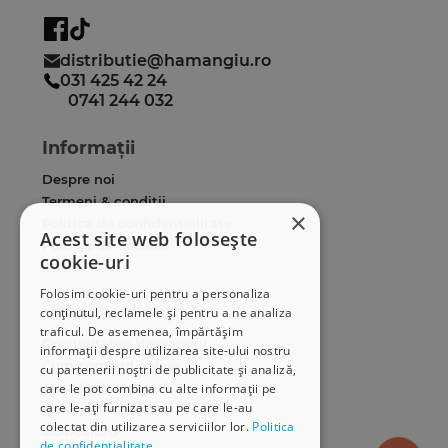
distributie@hamangiu.ro
031 425 42 24
0741 244 032
Informații
Despre noi
Termeni & condiții
×
Politica de confidențialitate
Acest site web folosește
Politica de cookies
cookie-uri
ANPC
Folosim cookie-uri pentru a personaliza
Serviciu clienți
conținutul, reclamele și pentru a ne analiza
traficul. De asemenea, împărtășim
Comunitatea Hamangiu
informații despre utilizarea site-ului nostru
Cum comand online
cu partenerii noștri de publicitate și analiză,
Modalități de plată
care le pot combina cu alte informații pe
care le-ați furnizat sau pe care le-au
Livrarea produselor
colectat din utilizarea serviciilor lor.
Politica
SEAP/SICAP
de confidențialitate