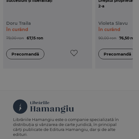
Succesiuni și liberalități
Dreptul proprietății i
2-a
Doru Traila
Violeta Slavu
În curând
În curând
79,00 ron
67,15 ron
90,00 ron
76,50 ron
Librăriile Hamangiu este o companie specializată în
distribuția și vânzarea de carte juridică, în principal
cărți publicate de Editura Hamangiu, dar și de alte
edituri.