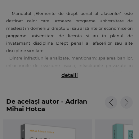
Manualul „Elemente de drept penal al afacerilor” este
destinat celor care urmeaza programe universitare de
masterat in domeniul dreptului sau al stiintelor economice ori
programe universitare de licenta si au in planul de
invatamant disciplina Drept penal al afacerilor sau alte
discipline similare.
Dintre infractiunile analizate, mentionam: spalarea banilor,
infractiunile de evaziune fiscala, infractiunile prevazute in
Legea nr. 31/1990 privind societatile comerciale, infractiunile
detalii
prevazute in Legea nr. 85/2006 privind procedura insolventei
(bancruta simpla, bancruta frauduloasa, delapidarea etc.),
precum si alte infractiuni din domeniul afacerilor.
De același autor - Adrian
Mihai Hotca