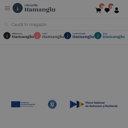
Cărți
Noutăți
În curs de apariție
Reduceri
Evenimente
Librării
Contact
Newsletter
031 425 4