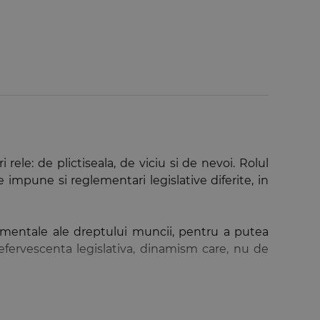
rele: de plictiseala, de viciu si de nevoi. Rolul
ce impune si reglementari legislative diferite, in
damentale ale dreptului muncii, pentru a putea
 efervescenta legislativa, dinamism care, nu de
d special, sa caute drumul spre evidentierea si
devarului. Nimic nu poate fi mai periculos pentru