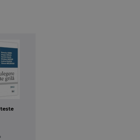
pte. Prezenta lucrare este destinata cu prioritate stud
meniu, dar noi speram ca ea va reprezenta si un instrum
 provocandu-i la exprimari de opinii care sa faciliteze in
 teste
o