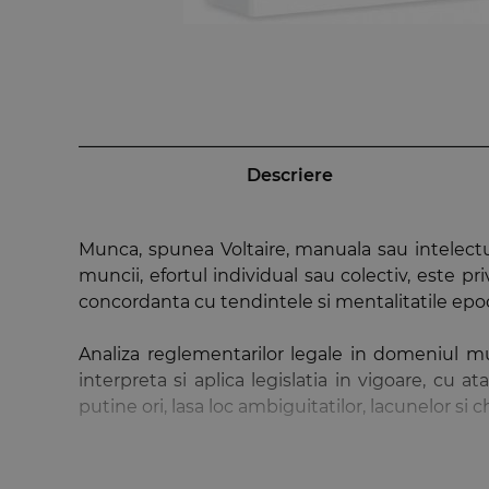
Descriere
Munca, spunea Voltaire, manuala sau intelectuala
muncii, efortul individual sau colectiv, este pri
concordanta cu tendintele si mentalitatile epoc
Analiza reglementarilor legale in domeniul mu
interpreta si aplica legislatia in vigoare, cu
putine ori, lasa loc ambiguitatilor, lacunelor si 
Remodelarea permanenta a legislatiei muncii ii
aplicarea principiilor fundamentale de drept car