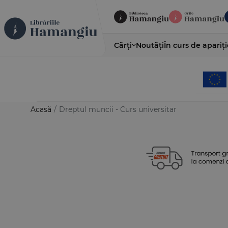
Cărți
Noutăți
În curs de apariți
Acasă
/
Dreptul muncii - Curs universitar