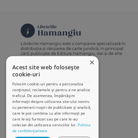
Librăriile Hamangiu este o companie specializată în
distribuția și vânzarea de carte juridică, în principal
cărți publicate de Editura Hamangiu, dar și de alte
edituri.
×
Acest site web folosește
cookie-uri
distributie@hamangiu.ro
Folosim cookie-uri pentru a personaliza
031 425 42 24
conținutul, reclamele și pentru a ne analiza
0741 244 032
traficul. De asemenea, împărtășim
informații despre utilizarea site-ului nostru
cu partenerii noștri de publicitate și analiză,
care le pot combina cu alte informații pe
care le-ați furnizat sau pe care le-au
colectat din utilizarea serviciilor lor.
Politica
de confidențialitate