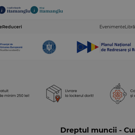
e
Reduceri
Evenimente
Libră
Dreptul muncii - Cur