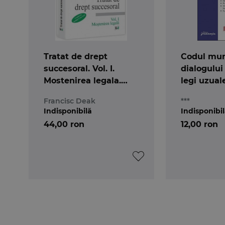
Tratat de drept
Codul mun
succesoral. Vol. I.
dialogului 
Mostenirea legala.
legi uzual
Conform noului Cod
Francisc Deak
***
civil
Indisponibilă
Indisponibi
44,00 ron
12,00 ron