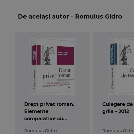
o societate decat nerespectarea acestor prece
publica, masteranzilor si doctoranzilor in do
De același autor - Romulus Gidro
teoreticienilor, cadre didactice si cercetatori,
muncii.
Drept privat roman.
Culegere de
Elemente
grila - 2012
comparative cu
dreptul civil si dreptul
Romulus Gidro
Romulus Gidr
procesual civil roman