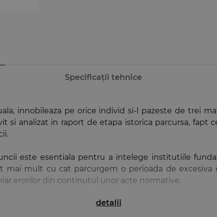
Specificații tehnice
, innobileaza pe orice individ si-l pazeste de trei mari 
vit si analizat in raport de etapa istorica parcursa, fapt 
ii.
ncii este esentiala pentru a intelege institutiile fun
 atat mai mult cu cat parcurgem o perioada de excesiva
chiar erorilor din continutul unor acte normative.
detalii
 obliga pe juristi, in general, si pe doctrinari, in mo
e ne ajuta sa gasim calea echilibrului, a echitatii si a a