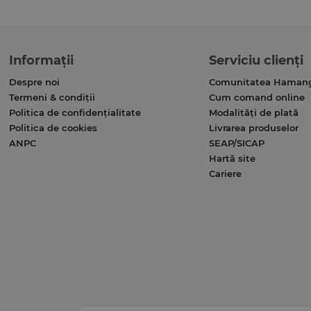
Informații
Serviciu clienți
Despre noi
Comunitatea Haman
Termeni & condiții
Cum comand online
Politica de confidențialitate
Modalități de plată
Politica de cookies
Livrarea produselor
ANPC
SEAP/SICAP
Hartă site
Cariere