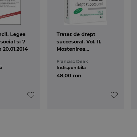
cii. Legea
Tratat de drept
social si 7
succesoral. Vol. II.
e 20.01.2014
Mostenirea
testamentara.
Francisc Deak
Conform noului Cod
lă
Indisponibilă
civil
48,00 ron