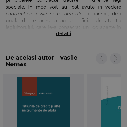
principalele contracte tratate în diferite legi
speciale. În mod voit au fost avute în vedere
contractele civile și comerciale
, deoarece, deși
unele dintre acestea au beneficiat de atenția
legiuitorului, care le-a consacrat un loc aparte în
detalii
sistemul unitar de reglementare introdus de
Codul civil, ele se regăsesc preponderent pe
tărâmul raporturilor juridice
comerciale
sau la care
participă profesioniști, titulari ai întreprinderilor
De același autor - Vasile
comerciale.
Nemeș
Prin volumul de informație pe care îl oferă, dar și
prin modalitatea graduală în care este structurată,
cartea se adresează, în același timp, dar în mod
diferit, unor destinatari distincți, situați pe alte
paliere ca nivel de cunoaștere: pe un prim palier
sunt cei aflați la început de drum, care studiază
materia contractelor, iar, pe un palier superior, sunt
profesioniștii, cei care negociază, întocmesc și
utilizează curent în activitatea lor instrumentele