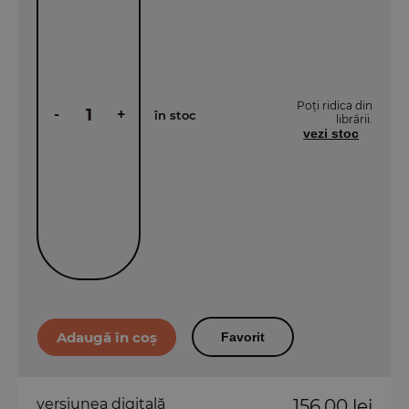
Poți ridica din
-
+
în stoc
librării.
vezi stoc
Favorit
versiunea digitală
156,00 lei