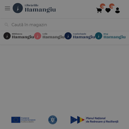
Cărți
Noutăți
În curs de apariție
Reduceri
Evenimente
Librării
Contact
Newsletter
031 425 4