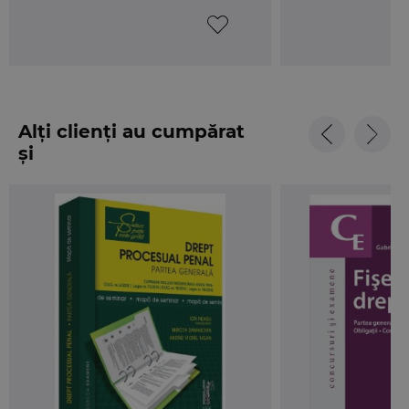
folosite simboluri care faciliteaza procesul de
memorare;
- cuvintele-cheie localizeaza informatia, subliniind
aspectele cele mai importante;
Publicul tinta: Lucrarea se adreseaza:
Alți clienți au cumpărat
- studentilor facultatilor de drept, in vederea
și
pregatirii seminarelor si a examenelor pentru
promovarea disciplinei Drept procesual penal.
Partea speciala;
- studentilor din ultimul an al facultatilor de drept,
in vederea pregatirii examenului de licenta;
- studentilor programului de studii „Administratie
publica”, pentru sustinerea examenului de an;
- candidatilor la examenul organizat pentru
admiterea la Institutul National al Magistraturii, in
special prin practica judiciara prezentata si prin
testele-grila;
- candidatilor la admiterea in profesia de avocat;