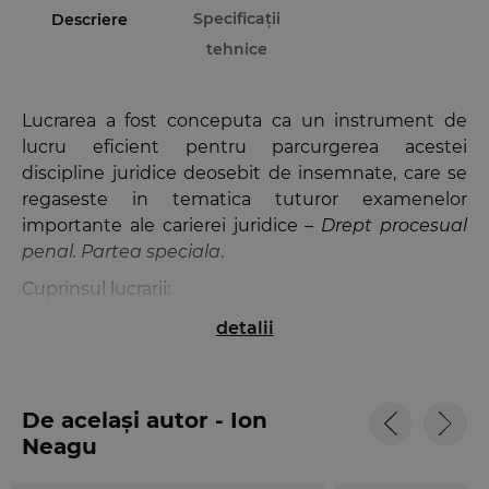
Specificații
Descriere
tehnice
Lucrarea a fost conceputa ca un instrument de
lucru eficient pentru parcurgerea acestei
discipline juridice deosebit de insemnate, care se
regaseste in tematica tuturor examenelor
importante ale carierei juridice –
Drept procesual
penal. Partea speciala
.
Cuprinsul lucrarii:
- sinteze de teorie;
detalii
- peste 130 de spete;
- 400 de teste-grila;
- decizii ale Curtii Constitutionale;
De același autor - Ion
- decizii pronuntate de Inalta Curte de Casatie si
Neagu
Justitie in solutionarea unor recursuri in interesul
legii si pentru dezlegarea unor chestiuni de drept