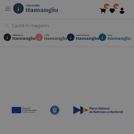
Cărți
Noutăți
În curs de apariție
Reduceri
Evenimente
Librării
Contact
Newsletter
031 425 4