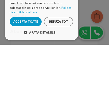
care le-ați furnizat sau pe care le-au
Livrarea produselor
colectat din utilizarea serviciilor lor.
Politica
SEAP/SICAP
de confidențialitate
Hartă site
Cariere
ACCEPTĂ TOATE
REFUZĂ TOT
Abonare newsletter
ARATĂ DETALIILE
STRICT NECESARE
DE PERFORMANȚĂ
DE TARGETARE
DE FUNCŢIONALITATE
Strict necesare
De performanță
De targetare
De funcţionalitate
Cookie-urile strict necesare permit