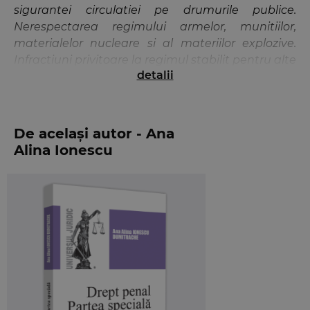
sigurantei circulatiei pe drumurile publice.
Nerespectarea regimului armelor, munitiilor,
materialelor nucleare si al materiilor explozive.
Infractiuni privitoare la regimul stabilit pentru alte
detalii
activitati reglementate de lege. Infractiuni contra
sanatatii publice. Infractiuni care aduc atingere
unor relatii privind convietuirea sociala. Infractiuni
contra familiei
abordeaza, intr-o maniera tematica,
De același autor - Ana
infractiunile studiate, conform fisei disciplinei
Alina Ionescu
Drept penal special II, in cadrul Facultatii de Drept.
Dumitrache
Prin informatiile continute, raportat atat la
aspectele studiate in doctrina, cat si la studiile de
caz din practica judiciara actuala, prezentul curs
este util atat studentilor si absolventilor facultatilor
de drept, cat si practicienilor din domeniul juridic,
cuprinzand aspecte controversate din teoria si
practica dreptului penal, partea speciala.
Cursul cuprinde modificarile si completarile
legislative actuale intervenite in materia