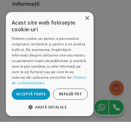
Informații
Despre noi
×
Termeni & condiții
Acest site web folosește
Politica de confidențialitate
cookie-uri
Politica de cookies
Folosim cookie-uri pentru a personaliza
ANPC
conținutul, reclamele și pentru a ne analiza
traficul. De asemenea, împărtășim
Serviciu clienți
informații despre utilizarea site-ului nostru
cu partenerii noștri de publicitate și analiză,
Comunitatea Hamangiu
care le pot combina cu alte informații pe
Cum comand online
care le-ați furnizat sau pe care le-au
Modalități de plată
colectat din utilizarea serviciilor lor.
Politica
Livrarea produselor
de confidențialitate
SEAP/SICAP
Hartă site
ACCEPTĂ TOATE
REFUZĂ TOT
Cariere
ARATĂ DETALIILE
Abonare newsletter
STRICT NECESARE
DE PERFORMANȚĂ