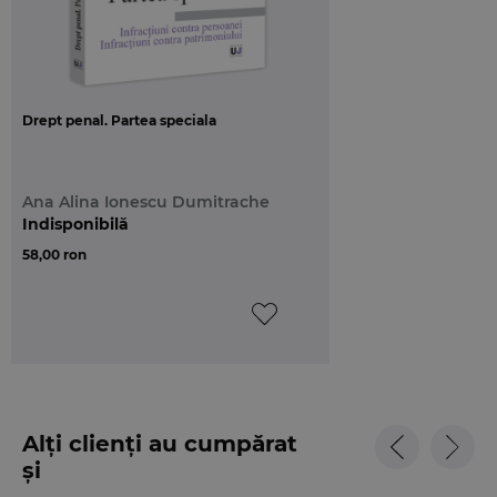
infractiunilor analizate: Legea nr. 186 din 1 iulie 2021
pentru modificarea si completarea Legii nr.
286/2009 privind Codul penal, publicata in M. Of. nr.
657 din 2 iulie 2021; Legea nr. 217 din 29 octombrie
Drept penal. Partea speciala
2020 pentru modificarea si completarea Legii nr.
286/2009 privind Codul penal, precum si pentru
modificarea art. 223 alin. (2) din Legea nr. 135/2010
Ana Alina Ionescu Dumitrache
privind Codul de procedura penala, publicata in M.
Indisponibilă
Of. nr. 1012 din 30 octombrie 2020.
58,00 ron
Alți clienți au cumpărat
și