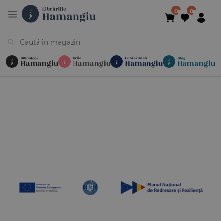
Cărți
Noutăți
În curs de apariție
Reduceri
Evenimente
Librării
Contact
Newsletter
031 425 4