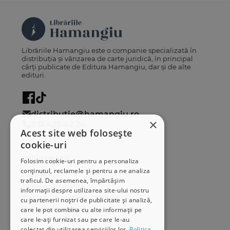
Librăriile Hamangiu este o companie specializată în
distribuția și vânzarea de carte juridică, în principal
cărți publicate de Editura Hamangiu, dar și de alte
edituri.
distributie@hamangiu.ro
×
031 425 42 24
Acest site web folosește
0741 244 032
cookie-uri
Informații
Folosim cookie-uri pentru a personaliza
conținutul, reclamele și pentru a ne analiza
Despre noi
traficul. De asemenea, împărtășim
Termeni & condiții
informații despre utilizarea site-ului nostru
Politica de confidențialitate
cu partenerii noștri de publicitate și analiză,
Politica de cookies
care le pot combina cu alte informații pe
care le-ați furnizat sau pe care le-au
ANPC
colectat din utilizarea serviciilor lor.
Politica