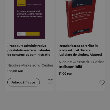
Procedura administrativa
Regularizarea cererilor in
prealabila sesizarii instantei
procesul civil. Taxele
de contencios administrativ
judiciare de timbru. Ajutorul
public judiciar. Practica
Nicolae-Alexandru Ceslea
judiciara comentata
Nicolae-Alexandru Ceslea
Indisponibilă
100,00 ron
31,00 ron