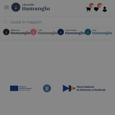
Cărți
Noutăți
În curs de apariție
Reduceri
Evenimente
Librării
Contact
Newsletter
031 425 4