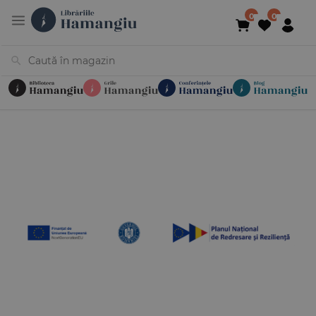
Cărți
Noutăți
În curs de apariție
Reduceri
Evenimente
Librării
Contact
Newsletter
031 425 4