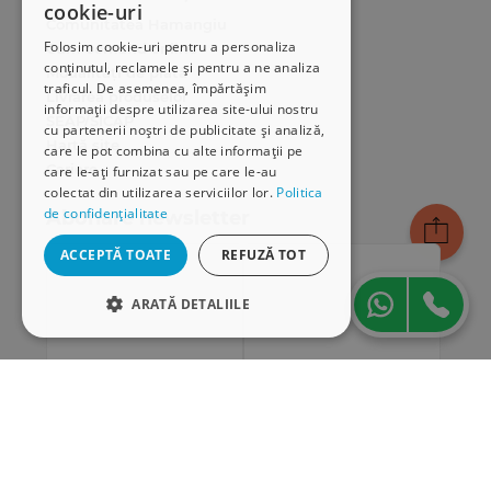
cookie-uri
Comunitatea Hamangiu
Folosim cookie-uri pentru a personaliza
Cum comand online
conținutul, reclamele și pentru a ne analiza
Modalități de plată
traficul. De asemenea, împărtășim
Livrarea produselor
informații despre utilizarea site-ului nostru
SEAP/SICAP
cu partenerii noștri de publicitate și analiză,
Hartă site
care le pot combina cu alte informații pe
Cariere
care le-ați furnizat sau pe care le-au
colectat din utilizarea serviciilor lor.
Politica
de confidențialitate
Abonare newsletter
ACCEPTĂ TOATE
REFUZĂ TOT
ARATĂ DETALIILE
STRICT NECESARE
DE PERFORMANȚĂ
DE TARGETARE
DE FUNCŢIONALITATE