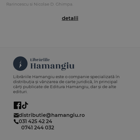
Rarincescu si Nicolae D. Ghimpa.
detalii
Revista Pandectele Saptamanale
si-a reluat aparitia in
ianuarie 2011, in format tiparit si online cu aparitie
saptamanala, in urmatoarea structura:
1) Doctrina nationala
2) Doctrină comunitara
3) Jurisprudenta:
- Jurisprudenta Curtii Constitutionale
- Jurisprudenta Inaltei Curti de Casatie ti Justitie
Librăriile Hamangiu este o companie specializată în
- Jurisprudenta Curtilor de Apel, Tribunalelor si
distribuția și vânzarea de carte juridică, în principal
Judecatoriilor
cărți publicate de Editura Hamangiu, dar și de alte
edituri.
4) Jurisprudenta comunitara:
- Jurisprudenta Curtii Europene a Drepturilor Omului
- Jurisprudenta Curtii Europene de Justitie
distributie@hamangiu.ro
5) Managementul si marketingul justitiei
031 425 42 24
0741 244 032