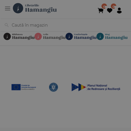
Cărți
Noutăți
În curs de apariție
Reduceri
Evenimente
Librării
Contact
Newsletter
031 425 4