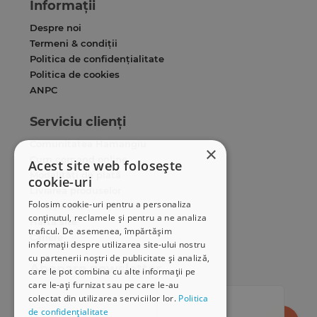
Informații
Despre noi
Termeni & condiții
Politica de confidențialitate
Politica de cookies
ANPC
Serviciu clienți
Comunitatea Hamangiu
×
Cum comand online
Acest site web folosește
Modalități de plată
cookie-uri
Livrarea produselor
Folosim cookie-uri pentru a personaliza
SEAP/SICAP
conținutul, reclamele și pentru a ne analiza
Hartă site
traficul. De asemenea, împărtășim
Cariere
informații despre utilizarea site-ului nostru
cu partenerii noștri de publicitate și analiză,
Abonare newsletter
care le pot combina cu alte informații pe
care le-ați furnizat sau pe care le-au
colectat din utilizarea serviciilor lor.
Politica
de confidențialitate