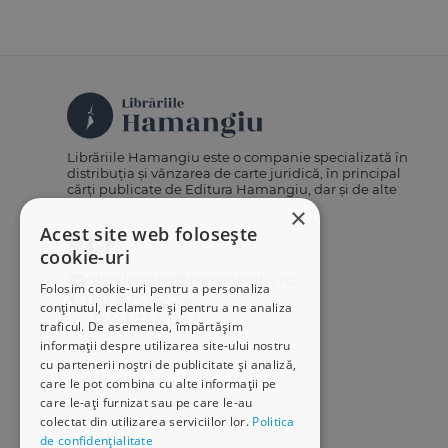
Librăriile Hamangiu este o companie specializată în
distribuția și vânzarea de carte juridică, în principal
cărți publicate de Editura Hamangiu, dar și de alte
edituri.
×
Acest site web folosește
cookie-uri
distributie@hamangiu.ro
Folosim cookie-uri pentru a personaliza
031 425 42 24
conținutul, reclamele și pentru a ne analiza
0741 244 032
traficul. De asemenea, împărtășim
informații despre utilizarea site-ului nostru
cu partenerii noștri de publicitate și analiză,
care le pot combina cu alte informații pe
care le-ați furnizat sau pe care le-au
colectat din utilizarea serviciilor lor.
Politica
de confidențialitate