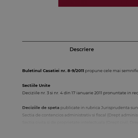
Descriere
Buletinul Casatiei nr. 8-9/2011
propune cele mai semnific
Sectiile Unite
Deciziile nr. 3 si nr. 4 din 17 ianuarie 2011 pronuntate in rec
Deciziile de speta
publicate in rubrica Jurisprudenta sunt 
Sectia de contencios administrativ si fiscal (Drept administra
Sectia civila si de proprietate intelectuala (Drept civil, Dre
Sectia comerciala (Drept comercial, Drept procesual civil) 
Sectia penala (Drept penal, Drept procesual penal) – 5 dec