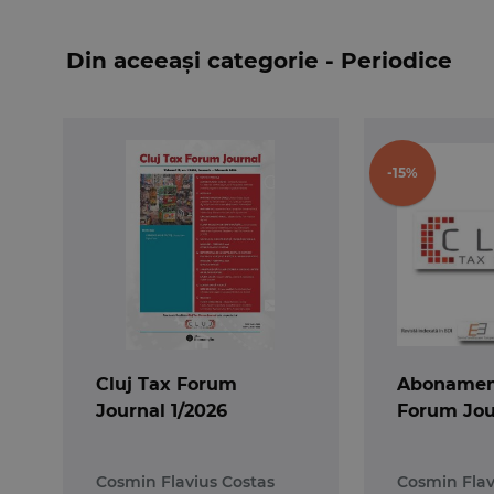
Revista Buletinul Casatiei
pune la dispozitia cititorilor
Din aceeași categorie - Periodice
- cuprins – in limbile romana, engleza si franceza;
- index alfabetic – cu trimitere la numarul de ordine al deci
- lista cronologica a deciziilor – cu trimitere la numarul d
-15%
Cluj Tax Forum
Abonament
Journal 1/2026
Forum Jou
Cosmin Flavius Costas
Cosmin Flav