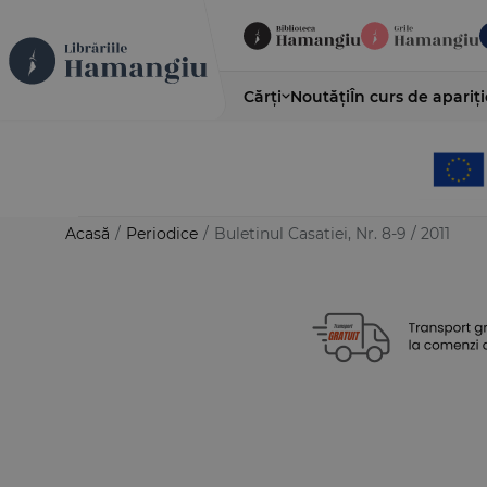
Cărți
Noutăți
În curs de apariți
Acasă
/
Periodice
/
Buletinul Casatiei, Nr. 8-9 / 2011