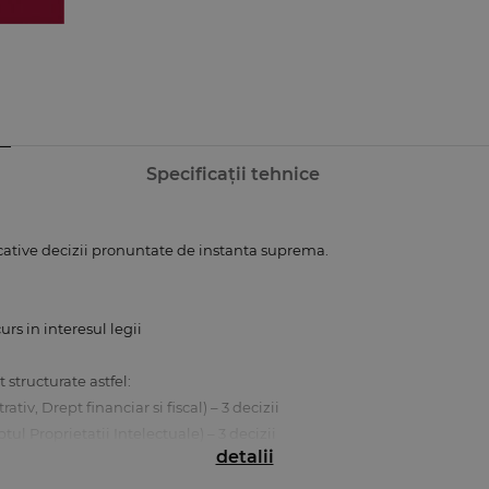
Specificații tehnice
ative decizii pronuntate de instanta suprema.
urs in interesul legii
structurate astfel:
tiv, Drept financiar si fiscal) – 3 decizii
ptul Proprietatii Intelectuale) – 3 decizii
detalii
– 6 decizii
izii