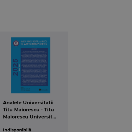
Analele Universitatii
Titu Maiorescu - Titu
Maiorescu University
law review 2025
Indisponibilă