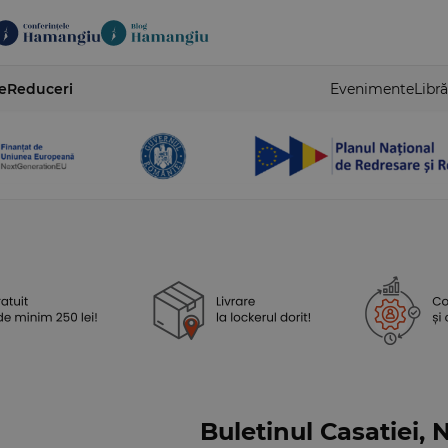
e
Reduceri
Evenimente
Libră
Buletinul Casatiei, N