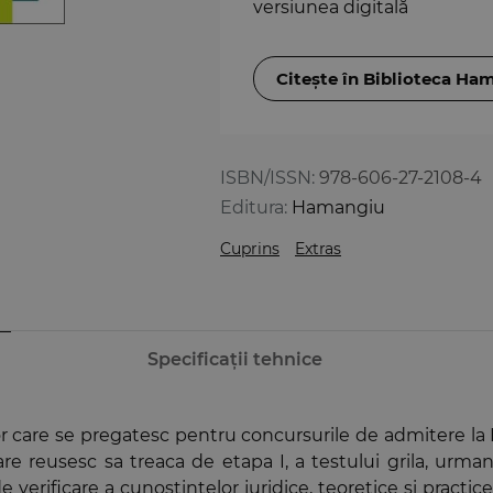
versiunea digitală
Citește în Biblioteca Ha
ISBN/ISSN:
978-606-27-2108-4
Editura:
Hamangiu
Cuprins
Extras
Specificații tehnice
r care se pregatesc pentru concursurile de admitere la Ins
care reusesc sa treaca de etapa I, a testului grila, ur
de verificare a cunostintelor juridice, teoretice si practic