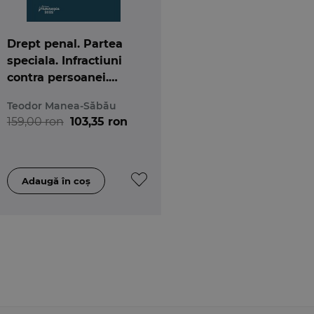
Drept penal. Partea
speciala. Infractiuni
contra persoanei.
Infractiuni contra
Teodor Manea-Săbău
patrimoniului
159,00 ron
103,35 ron