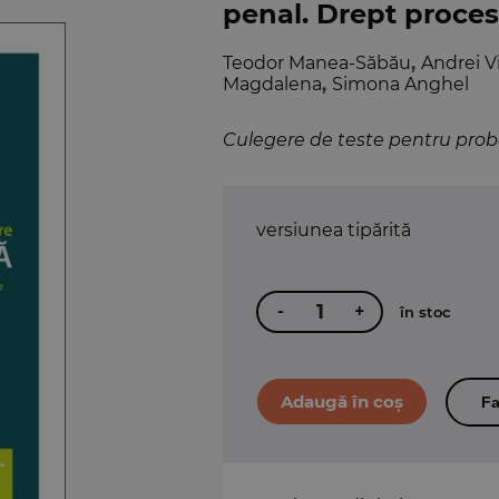
penal. Drept procesu
Teodor Manea-Săbău
,
Andrei V
Magdalena
,
Simona Anghel
Culegere de teste pentru proba 
versiunea tipărită
-
+
în stoc
Fa