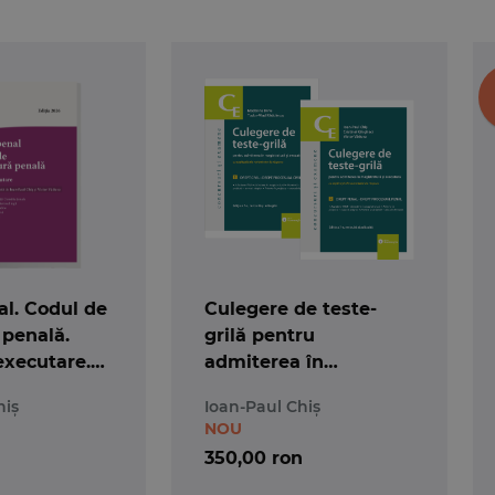
l. Codul de
Culegere de teste-
 penală.
grilă pentru
executare.
admiterea în
 25 mai 2026
magistratură și
hiș
Ioan-Paul Chiș
avocatură. Ediția a 7-a
NOU
350,00 ron