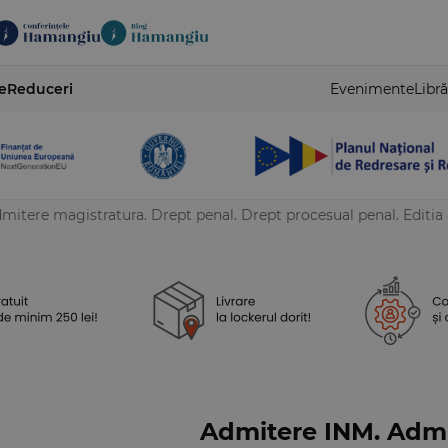
e
Reduceri
Evenimente
Libră
itere magistratura. Drept penal. Drept procesual penal. Editia 
Admitere INM. Admi