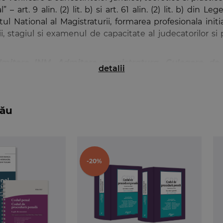
l
” – art. 9 alin. (2) lit. b) si art. 61 alin. (2) lit. b) d
tul National al Magistraturii, formarea profesionala initi
ii, stagiul si examenul de capacitate al judecatorilor si
mitere INM. Admitere magistratura. Culegere de 
detalii
didatilor un instrument care sa le faciliteze intelegere
pt penal
si
drept procesual penal
– partea generala si p
bău
ate, similare celor date la concursurile de admitere la
robleme ale celor doua materii vizate. Totodata, in pa
gistrati cu experienta si cadre universitare –
explica si 
 care le implica.
-20%
risma explicatiilor oferite in bareme) sunt concepute ast
e in rezolvarea acestora. In acelasi timp,
spetele practi
tului practic si a capacitatii de analiza si argumentare ju
tie au fost alcatuite sau revizuite in conformitate cu
 (data anuntului de declansare a concursurilor de admite