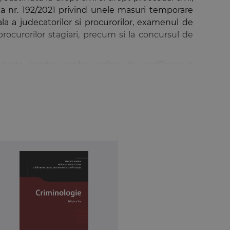
in Legea nr. 192/2021 privind unele masuri temporare
ala a judecatorilor si procurorilor, examenul de
 procurorilor stagiari, precum si la concursul de
teste pentru proba scrisa de verificare a
a si promovarea cu succes a nou introdusei probe
artea speciala. Fiecare test contine subiecte de
 INM si in magistratura, urmarind sa faciliteze
rtea a doua a lucrarii se regasesc baremele cu
argumenteaza
cum trebuie abordate subiectele
fel incat sa ofere candidatilor o viziune cat mai
ce
, alaturi de solutiile si argumentele oferite de
ridica.
 modificarile aduse Codului penal si Codului de
re INM/magistratura pentru anul 2022).