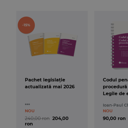
-15%
Pachet legislație
Codul pena
actualizată mai 2026
procedură
Legile de 
Actualizat
***
Ioan-Paul C
- Spiralat
NOU
NOU
240,00 ron
204,00
90,00 ron
ron