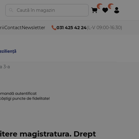
rii
Contact
Newsletter
031 425 42 24
(L-V 09:00-16:30)
a 3-a
tere magistratura. Drept