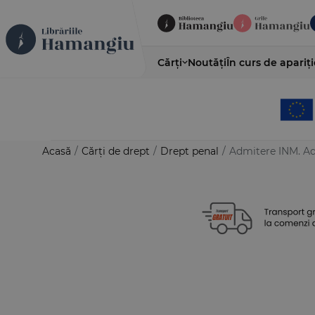
Cărți
Noutăți
În curs de apariți
Acasă
/
Cărți de drept
/
Drept penal
/
Admitere INM. Adm