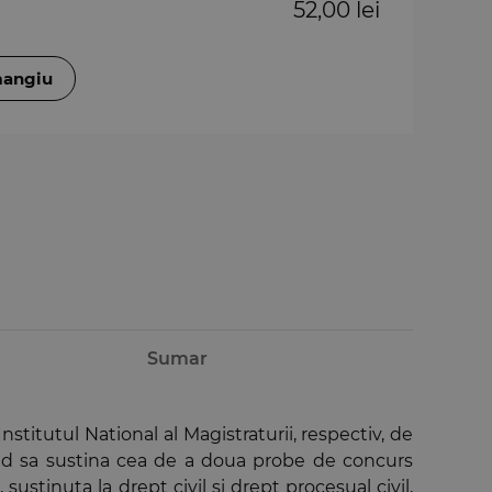
52,00 lei
mangiu
Sumar
titutul National al Magistraturii, respectiv, de
mand sa sustina cea de a doua probe de concurs
e, sustinuta la
drept civil
si
drept procesual civil
,