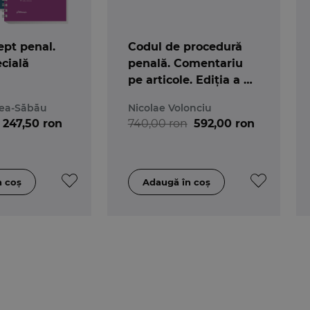
ept penal.
Codul de procedură
cială
penală. Comentariu
pe articole. Ediția a 4-
a
ea-Săbău
Nicolae Volonciu
247,50 ron
740,00 ron
592,00 ron