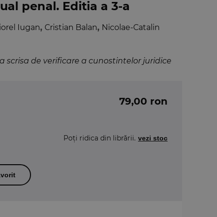
al penal. Editia a 3-a
iorel Iugan
,
Cristian Balan
,
Nicolae-Catalin
scrisa de verificare a cunostintelor juridice
79,00 ron
Poți ridica din librării.
vezi stoc
vorit