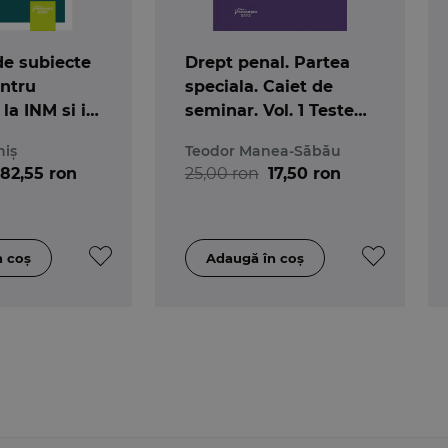
de subiecte
Drept penal. Partea
entru
speciala. Caiet de
la INM si in
seminar. Vol. 1 Teste
ura
grila. Spete
hiș
Teodor Manea-Săbău
82,55 ron
25,00 ron
17,50 ron