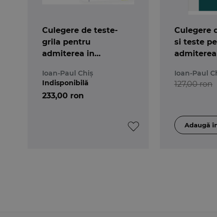
Culegere de teste-
Culegere 
grila pentru
si teste p
admiterea in
admiterea 
magistratura si
magistrat
Ioan-Paul Chiș
Ioan-Paul C
avocatura. Editia a 3-a
Indisponibilă
127,00 ron
233,00 ron