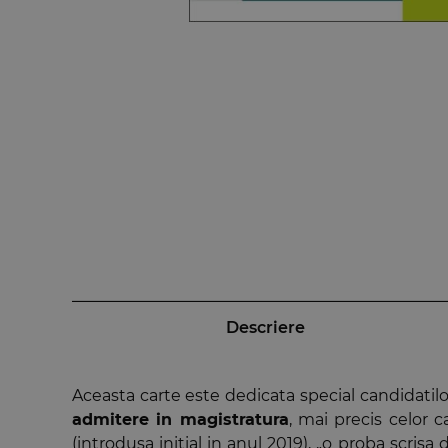
Descriere
Aceasta carte este dedicata special candidatilo
admitere in magistratura
, mai precis celor 
(introdusa initial in anul 2019), „o proba scrisa 