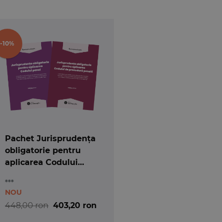
-10%
Pachet Jurisprudența
obligatorie pentru
aplicarea Codului
penal și a Codului de
***
procedură penală
NOU
448,00 ron
403,20 ron