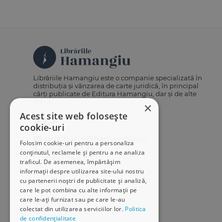
Librăriile Hamangiu este o companie specializată în
distribuția și vânzarea de carte juridică, în principal
cărți publicate de Editura Hamangiu, dar și de alte
edituri.
×
Acest site web folosește
cookie-uri
distributie@hamangiu.ro
Folosim cookie-uri pentru a personaliza
031 425 42 24
conținutul, reclamele și pentru a ne analiza
0741 244 032
traficul. De asemenea, împărtășim
informații despre utilizarea site-ului nostru
cu partenerii noștri de publicitate și analiză,
care le pot combina cu alte informații pe
care le-ați furnizat sau pe care le-au
colectat din utilizarea serviciilor lor.
Politica
de confidențialitate