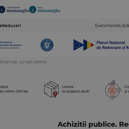
e
Reduceri
Evenimente
Libră
 financiar, jurisprudenta
Achizitii publice. R