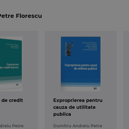
Petre Florescu
, autorul a completat lucrarea cu un capitol special de
ilor concrete ale cititorilor.
 critica unele aspecte rezultate din compararea unor
e aplicare, poate constitui un motiv serios pentru legiuit
e la procedurile de atribuire a contractelor sa poata fi f
sibilitati legale de evitare .
strare Fiscala
 de credit
Exproprierea pentru
cauza de utilitate
publica
dreiu Petre
Dumitru Andreiu Petre