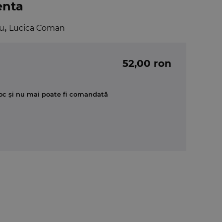
enta
cu
,
Lucica Coman
52,00 ron
oc și nu mai poate fi comandată