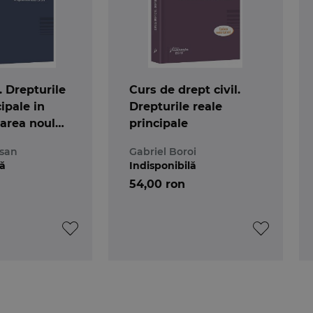
. Drepturile
Curs de drept civil.
ipale in
Drepturile reale
area noului
principale
rsan
Gabriel Boroi
lă
Indisponibilă
54,00 ron