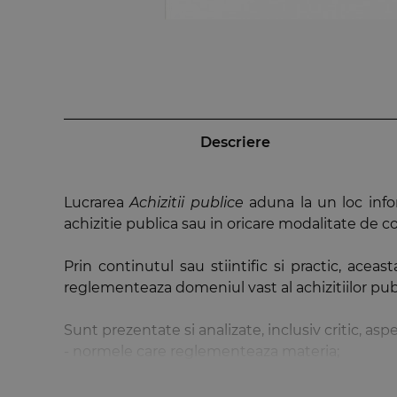
Descriere
Lucrarea
Achizitii publice
aduna la un loc infor
achizitie publica sau in oricare modalitate de co
Prin continutul sau stiintific si practic, ac
reglementeaza domeniul vast al achizitiilor pub
Sunt prezentate si analizate, inclusiv critic, asp
- normele care reglementeaza materia;
- procedurile de atribuire a contractelor;
- formele de exercitare a auditului financiar, 