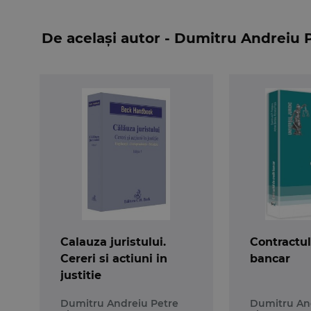
aplicare a procedurilor de atribuire;
De același autor - Dumitru Andreiu 
Pentru a intari utilitatea practica a lucrarii
selectate si ordonate special pentru a folosi nevo
Modul deschis si argumentat in care autorul
contradictorie sau fara posibilitate practica d
mai exista situatii in care persoane participant
obligate sa le comita si pentru care sa nu aiba po
Florin Tunaru,
Vicepresedinte al Agentiei Nationale de Admini
Calauza juristului.
Contractul
Cereri si actiuni in
bancar
justitie
Dumitru Andreiu Petre
Dumitru An