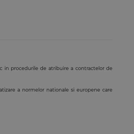
ic in procedurile de atribuire a contractelor de
matizare a normelor nationale si europene care
prin norme cu putere executorie, principiile de