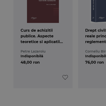
Curs de achizitii
Drept civil
publice. Aspecte
reale princ
teoretice si aplicatii
reglement
practice
Cod civil
Petre Lazaroiu
Corneliu Bi
Indisponibilă
Indisponibi
48,00 ron
76,00 ron