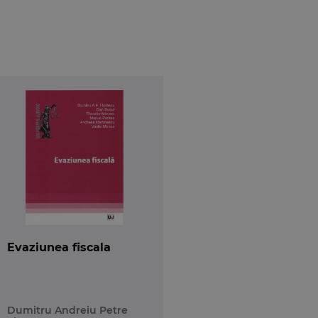
 jurisprudenta in care prezinta mai multe spete
 texte de lege cu aplicare concomitenta, dar
or, de a remedia aspectele in cauza, pentru a nu
acute raspunzatoare pentru abaterile pe care sunt
Evaziunea fiscala
Dumitru Andreiu Petre