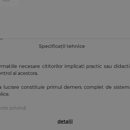
Specificații tehnice
matiile necesare cititorilor implicati practic sau didact
ntrol al acestora.
easta lucrare constituie primul demers complet de siste
lice.
ecte privind:
detalii
cu referire exclusiva la masura in care sunt protejate, 