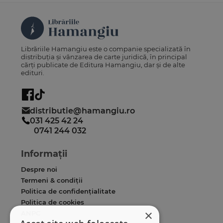
Librăriile Hamangiu este o companie specializată în
distribuția și vânzarea de carte juridică, în principal
cărți publicate de Editura Hamangiu, dar și de alte
edituri.
distributie@hamangiu.ro
031 425 42 24
0741 244 032
Informații
Despre noi
Termeni & condiții
Politica de confidențialitate
Politica de cookies
×
ANPC