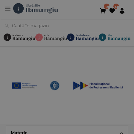
Cărți
Noutăți
În curs de apariție
Reduceri
Evenimente
Librării
Contact
Newsletter
031 425 4
Materie