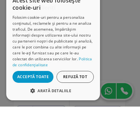
Acest site web folosește
cookie-uri
Serviciu clienți
Folosim cookie-uri pentru a personaliza
Comunitatea Hamangiu
conținutul, reclamele și pentru a ne analiza
Cum comand online
traficul. De asemenea, împărtășim
Modalități de plată
informații despre utilizarea site-ului nostru
Livrarea produselor
cu partenerii noștri de publicitate și analiză,
SEAP/SICAP
care le pot combina cu alte informații pe
Hartă site
care le-ați furnizat sau pe care le-au
colectat din utilizarea serviciilor lor.
Politica
Cariere
de confidențialitate
Abonare newsletter
ACCEPTĂ TOATE
REFUZĂ TOT
ARATĂ DETALIILE
STRICT NECESARE
DE PERFORMANȚĂ
DE TARGETARE
DE FUNCŢIONALITATE