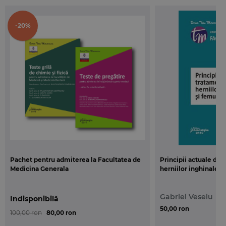
-20%
Pachet pentru admiterea la Facultatea de
Principii actuale de 
Medicina Generala
herniilor inghinale s
Gabriel Veselu
Indisponibilă
50,00 ron
100,00 ron
80,00 ron