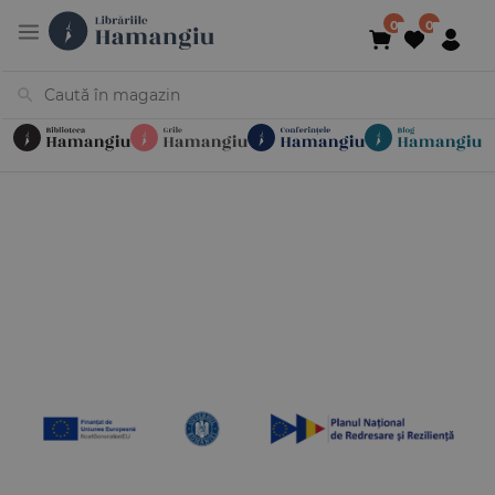
Cărți
Noutăți
În curs de apariție
Reduceri
Evenimente
Librării
Contact
Newsletter
031 425 4