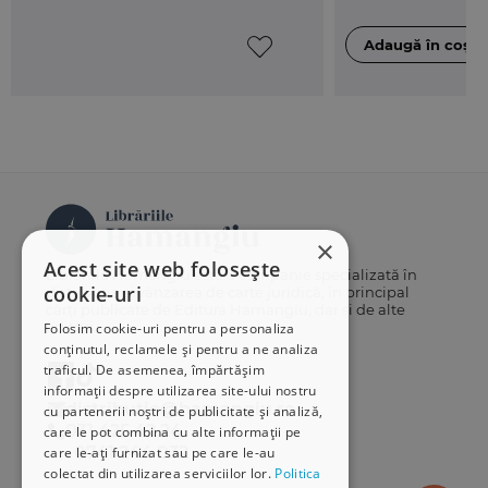
×
Acest site web folosește
Librăriile Hamangiu este o companie specializată în
cookie-uri
distribuția și vânzarea de carte juridică, în principal
cărți publicate de Editura Hamangiu, dar și de alte
edituri.
Folosim cookie-uri pentru a personaliza
conținutul, reclamele și pentru a ne analiza
traficul. De asemenea, împărtășim
informații despre utilizarea site-ului nostru
distributie@hamangiu.ro
cu partenerii noștri de publicitate și analiză,
031 425 42 24
care le pot combina cu alte informații pe
0741 244 032
care le-ați furnizat sau pe care le-au
colectat din utilizarea serviciilor lor.
Politica