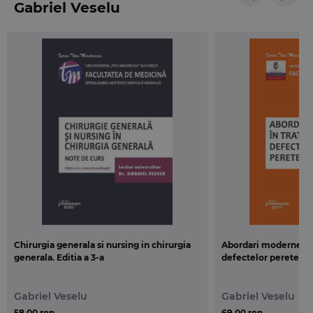
Gabriel Veselu
Chirurgia generala si nursing in chirurgia
Abordari moderne in
generala. Editia a 3-a
defectelor peretelu
Gabriel Veselu
Gabriel Veselu
58,00 ron
69,00 ron