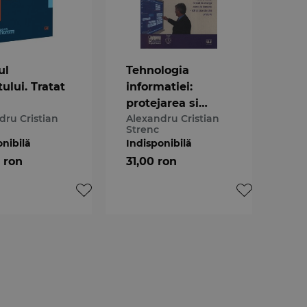
ul
Tehnologia
ului. Tratat
informatiei:
protejarea si
dru Cristian
Alexandru Cristian
respectarea
Strenc
dreptului
onibilă
Indisponibilă
proprietatii
 ron
31,00 ron
intelectuale