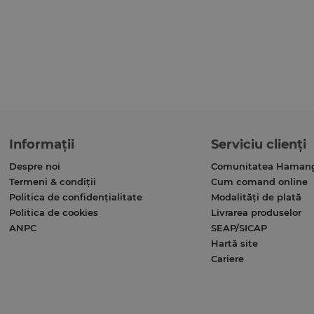
Informații
Serviciu clienți
Despre noi
Comunitatea Haman
Termeni & condiții
Cum comand online
Politica de confidențialitate
Modalități de plată
Politica de cookies
Livrarea produselor
ANPC
SEAP/SICAP
Hartă site
Cariere