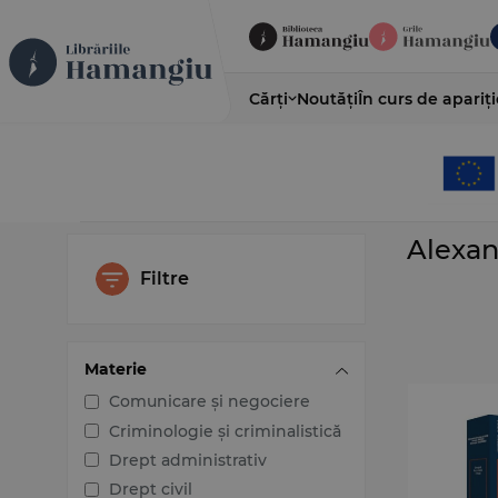
Cărți
Noutăți
În curs de apariți
Alexan
Filtre
Materie
Comunicare și negociere
Criminologie și criminalistică
Drept administrativ
Drept civil