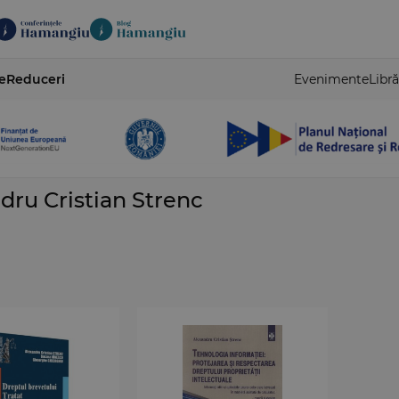
e
Reduceri
Evenimente
Libră
dru Cristian Strenc