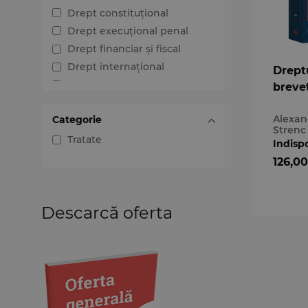
Drept constituțional
Drept execuțional penal
Drept financiar și fiscal
Drept internațional
Drept
Drept penal
brevet
Drept procesual civil
Alexan
Categorie
Drept procesual penal
Strenc
Dreptul afacerilor
Tratate
Indisp
Dreptul familiei
126,00
Dreptul mediului
Dreptul muncii și securității
sociale
Descarcă oferta
Dreptul noilor tehnologii
Dreptul proprietății
intelectuale
Dreptul Uniunii Europene
Jurisprudența instanțelor
judecătorești