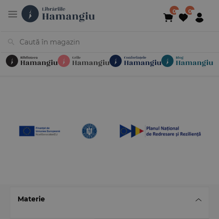
Cărți
Noutăți
În curs de apariție
Reduceri
Evenimente
Librării
Contact
Newsletter
031 425 4
Materie