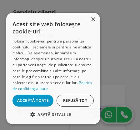
Serviciu clienți
×
Comunitatea Hamangiu
Acest site web folosește
Cum comand online
cookie-uri
Modalități de plată
Folosim cookie-uri pentru a personaliza
Livrarea produselor
conținutul, reclamele și pentru a ne analiza
SEAP/SICAP
traficul. De asemenea, împărtășim
Hartă site
informații despre utilizarea site-ului nostru
Cariere
cu partenerii noștri de publicitate și analiză,
care le pot combina cu alte informații pe
Abonare newsletter
care le-ați furnizat sau pe care le-au
colectat din utilizarea serviciilor lor.
Politica
de confidențialitate
ACCEPTĂ TOATE
REFUZĂ TOT
ARATĂ DETALIILE
STRICT NECESARE
DE PERFORMANȚĂ