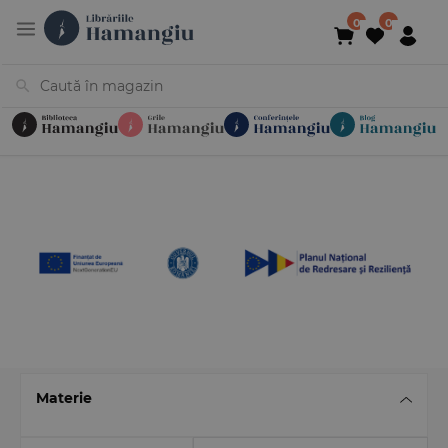
Cărți
Noutăți
În curs de apariție
Reduceri
Evenimente
Librării
Contact
Newsletter
031 425 4
Materie