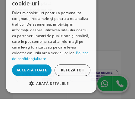
cookie-uri
Modalități de plată
Livrarea produselor
Folosim cookie-uri pentru a personaliza
SEAP/SICAP
conținutul, reclamele și pentru a ne analiza
Hartă site
traficul. De asemenea, împărtășim
Cariere
informații despre utilizarea site-ului nostru
cu partenerii noștri de publicitate și analiză,
care le pot combina cu alte informații pe
Abonare newsletter
care le-ați furnizat sau pe care le-au
colectat din utilizarea serviciilor lor.
Politica
de confidențialitate
ACCEPTĂ TOATE
REFUZĂ TOT
ARATĂ DETALIILE
STRICT NECESARE
DE PERFORMANȚĂ
„Conținutul acestui material nu reprezintă în mod
DE TARGETARE
obligatoriu poziția oficială a Uniunii Europene sau a
Guvernului României”
DE FUNCŢIONALITATE