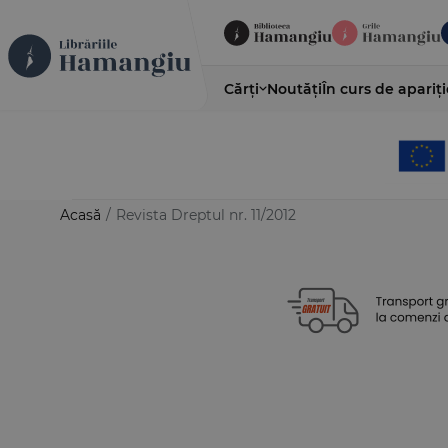
Cărți
Noutăți
În curs de apariți
Acasă
/
Revista Dreptul nr. 11/2012