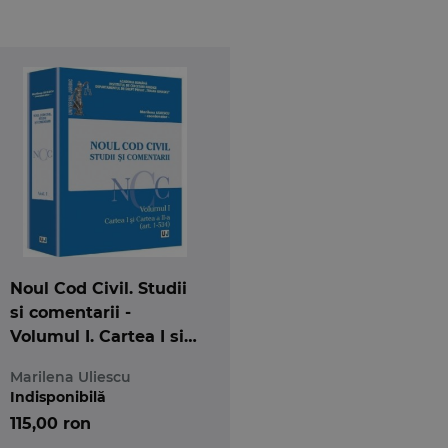
Noul Cod Civil. Studii
si comentarii -
Volumul I. Cartea I si
Cartea a II-a (art. 1-
Marilena Uliescu
534)
Indisponibilă
115,00 ron