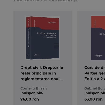
Drept civil. Drepturile
Curs de dre
reale principale in
Partea gen
reglementarea noului
Editia a 2-
Cod civil
Corneliu Birsan
Gabriel Bor
Indisponibilă
Indisponibi
76,00 ron
63,00 ron