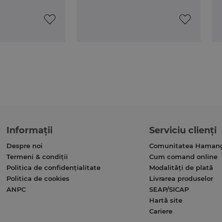
Informații
Serviciu clienți
Despre noi
Comunitatea Haman
Termeni & condiții
Cum comand online
Politica de confidențialitate
Modalități de plată
Politica de cookies
Livrarea produselor
ANPC
SEAP/SICAP
Hartă site
Cariere