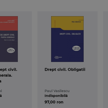
pt civil.
Drept civil. Obligatii
erala.
a
oi
Paul Vasilescu
lă
Indisponibilă
97,00 ron