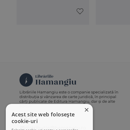
Librăriile Hamangiu este o companie specializată în
distribuția și vânzarea de carte juridică, în principal
cărți publicate de Editura Hamangiu, dar și de alte
edituri.
×
Acest site web folosește
cookie-uri
distributie@hamangiu.ro