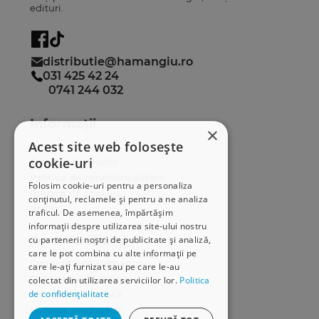
edituri.
distributie@hamangiu.ro
031 425 42 24
0741 244 032
Informații
×
Acest site web folosește
Despre noi
cookie-uri
Termeni & condiții
Politica de confidențialitate
Folosim cookie-uri pentru a personaliza
Politica de cookies
conținutul, reclamele și pentru a ne analiza
ANPC
traficul. De asemenea, împărtășim
informații despre utilizarea site-ului nostru
Serviciu clienți
cu partenerii noștri de publicitate și analiză,
care le pot combina cu alte informații pe
Comunitatea Hamangiu
care le-ați furnizat sau pe care le-au
Cum comand online
colectat din utilizarea serviciilor lor.
Politica
de confidențialitate
Modalități de plată
Livrarea produselor