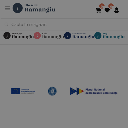
Cărți
Noutăți
În curs de apariție
Reduceri
Evenimente
Librării
Contact
Newsletter
031 425 4