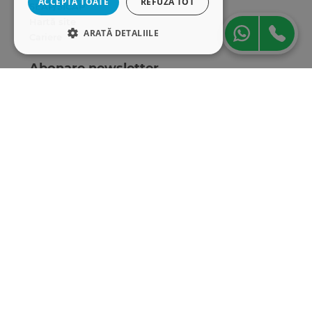
ACCEPTĂ TOATE
REFUZĂ TOT
SEAP/SICAP
Hartă site
ARATĂ DETALIILE
Cariere
STRICT NECESARE
Abonare newsletter
DE PERFORMANȚĂ
DE TARGETARE
DE FUNCŢIONALITATE
Strict necesare
De performanță
De targetare
De funcţionalitate
Cookie-urile strict necesare permit
funcționalitatea principală a site-ului web,
cum ar fi autentificarea utilizatorului și
gestionarea contului. Site-ul web nu poate fi
utilizat corect fără cookie-uri strict necesare.
„Conținutul acestui material nu reprezintă în mod
Furnizor
/
obligatoriu poziția oficială a Uniunii Europene sau a